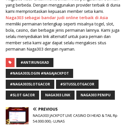
yang berbeda. Dengan menggunakan provider terbaik di dunia
kami memprioritaskan kepuasan member setia kami.
Naga303 sebagai bandar judi online terbaik di Asia
memiliki permainan terlengkap seperti misalnya togel, slot,
bola, casino, dan berbagai jenis permainan lainnya. Kami juga
selalu menyediakan link alternatif untuk para pemain dan
member setia kami agar dapat selalu mengakses situs
permainan Naga303 dengan nyaman.
#ANTIRUNGKAD
#NAGA303LOGIN #NAGAJACKPOT
#NAGA303SLOTGACOR
#SITUSSLOTGACOR
#SLOT GACOR
NAGA303 LINK
NAGA303 PENIPU
PREVIOUS
NAGA303 JACKPOT LIVE CASINO DI HEAD & TAIL Rp
54.000.000,- LUNAS