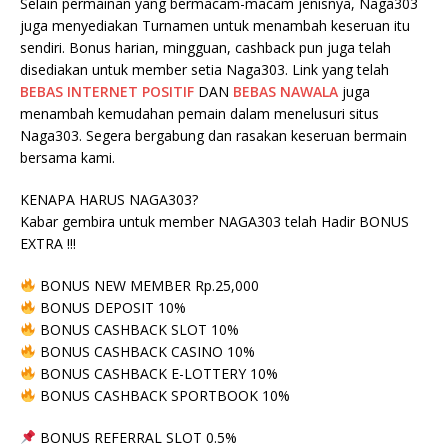
Selain permainan yang bermacam-macam jenisnya, Naga303
juga menyediakan Turnamen untuk menambah keseruan itu
sendiri. Bonus harian, mingguan, cashback pun juga telah
disediakan untuk member setia Naga303. Link yang telah
BEBAS INTERNET POSITIF
DAN
BEBAS NAWALA
juga
menambah kemudahan pemain dalam menelusuri situs
Naga303. Segera bergabung dan rasakan keseruan bermain
bersama kami.
KENAPA HARUS NAGA303?
Kabar gembira untuk member NAGA303 telah Hadir BONUS
EXTRA !!!
BONUS NEW MEMBER Rp.25,000
BONUS DEPOSIT 10%
BONUS CASHBACK SLOT 10%
BONUS CASHBACK CASINO 10%
BONUS CASHBACK E-LOTTERY 10%
BONUS CASHBACK SPORTBOOK 10%
BONUS REFERRAL SLOT 0.5%