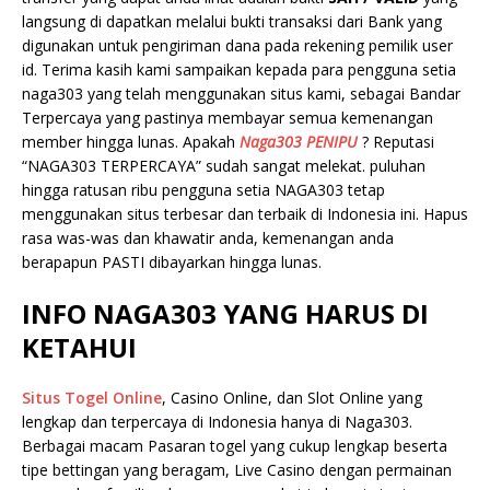
langsung di dapatkan melalui bukti transaksi dari Bank yang
digunakan untuk pengiriman dana pada rekening pemilik user
id. Terima kasih kami sampaikan kepada para pengguna setia
naga303 yang telah menggunakan situs kami, sebagai Bandar
Terpercaya yang pastinya membayar semua kemenangan
member hingga lunas. Apakah
Naga303
PENIPU
? Reputasi
“NAGA303 TERPERCAYA” sudah sangat melekat. puluhan
hingga ratusan ribu pengguna setia NAGA303 tetap
menggunakan situs terbesar dan terbaik di Indonesia ini. Hapus
rasa was-was dan khawatir anda, kemenangan anda
berapapun PASTI dibayarkan hingga lunas.
INFO NAGA303 YANG HARUS DI
KETAHUI
Situs Togel Online
, Casino Online, dan Slot Online yang
lengkap dan terpercaya di Indonesia hanya di Naga303.
Berbagai macam Pasaran togel yang cukup lengkap beserta
tipe bettingan yang beragam, Live Casino dengan permainan