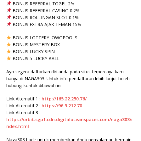
BONUS REFERRAL TOGEL 2%
BONUS REFERRAL CASINO 0.2%
BONUS ROLLINGAN SLOT 0.1%
BONUS EXTRA AJAK TEMAN 15%
BONUS LOTTERY JOWOPOOLS
BONUS MYSTERY BOX
BONUS LUCKY SPIN
BONUS 5 LUCKY BALL
Ayo segera daftarkan diri anda pada situs terpercaya kami
hanya di NAGA303. Untuk info pendaftaran lebih lanjut boleh
hubungi kontak dibawah ini :
Link Alternatif 1 :
http://165.22.250.76/
Link Alternatif 2 :
https://96.9.212.70
Link Alternatif 3 :
https://orbit.sgp1.cdn.digitaloceanspaces.com/naga303/i
ndex.html
Naga303 hadir untuk memberikan Anda pengalaman bermain