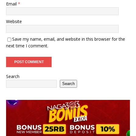
Email
*
Website
Save my name, email, and website in this browser for the
next time I comment.
Search
Search