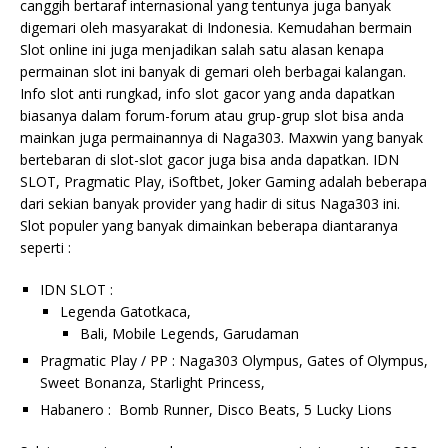
canggih bertaraf internasional yang tentunya juga banyak
digemari oleh masyarakat di Indonesia. Kemudahan bermain
Slot online ini juga menjadikan salah satu alasan kenapa
permainan slot ini banyak di gemari oleh berbagai kalangan.
Info slot anti rungkad, info slot gacor yang anda dapatkan
biasanya dalam forum-forum atau grup-grup slot bisa anda
mainkan juga permainannya di Naga303. Maxwin yang banyak
bertebaran di slot-slot gacor juga bisa anda dapatkan. IDN
SLOT, Pragmatic Play, iSoftbet, Joker Gaming adalah beberapa
dari sekian banyak provider yang hadir di situs Naga303 ini.
Slot populer yang banyak dimainkan beberapa diantaranya
seperti :
IDN SLOT :
Legenda Gatotkaca,
Bali, Mobile Legends, Garudaman
Pragmatic Play / PP : Naga303 Olympus, Gates of Olympus,
Sweet Bonanza, Starlight Princess,
Habanero : Bomb Runner, Disco Beats, 5 Lucky Lions