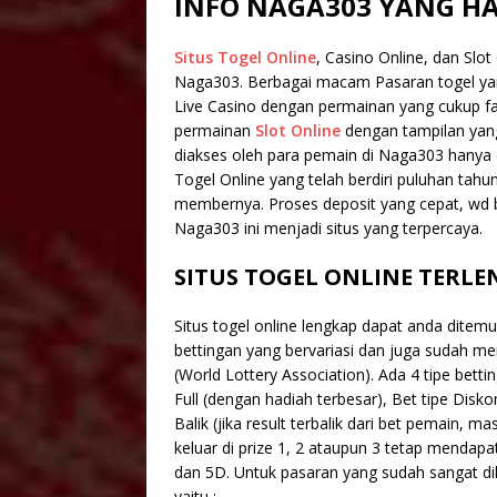
INFO NAGA303 YANG HA
Situs Togel Online
, Casino Online, dan Slot
Naga303. Berbagai macam Pasaran togel yan
Live Casino dengan permainan yang cukup fa
permainan
Slot Online
dengan tampilan yan
diakses oleh para pemain di Naga303 hanya 
Togel Online yang telah berdiri puluhan ta
membernya. Proses deposit yang cepat, wd b
Naga303 ini menjadi situs yang terpercaya.
SITUS TOGEL ONLINE TERL
Situs togel online lengkap dapat anda ditem
bettingan yang bervariasi dan juga sudah meng
(World Lottery Association). Ada 4 tipe bettin
Full (dengan hadiah terbesar), Bet tipe Disk
Balik (jika result terbalik dari bet pemain, 
keluar di prize 1, 2 ataupun 3 tetap mendap
dan 5D. Untuk pasaran yang sudah sangat di
yaitu :