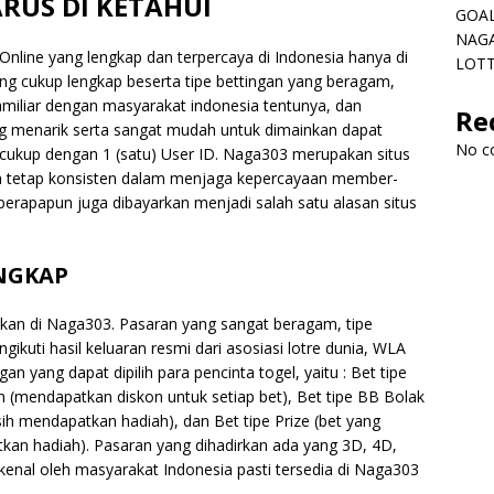
RUS DI KETAHUI
GOAL
NAGA
 Online yang lengkap dan terpercaya di Indonesia hanya di
LOTT
g cukup lengkap beserta tipe bettingan yang beragam,
miliar dengan masyarakat indonesia tentunya, dan
Re
g menarik serta sangat mudah untuk dimainkan dapat
No c
cukup dengan 1 (satu) User ID. Naga303 merupakan situs
hun tetap konsisten dalam menjaga kepercayaan member-
erapapun juga dibayarkan menjadi salah satu alasan situs
ENGKAP
ukan di Naga303. Pasaran yang sangat beragam, tipe
ikuti hasil keluaran resmi dari asosiasi lotre dunia, WLA
gan yang dapat dipilih para pencinta togel, yaitu : Bet tipe
on (mendapatkan diskon untuk setiap bet), Bet tipe BB Bolak
masih mendapatkan hadiah), dan Bet tipe Prize (bet yang
atkan hadiah). Pasaran yang dihadirkan ada yang 3D, 4D,
kenal oleh masyarakat Indonesia pasti tersedia di Naga303