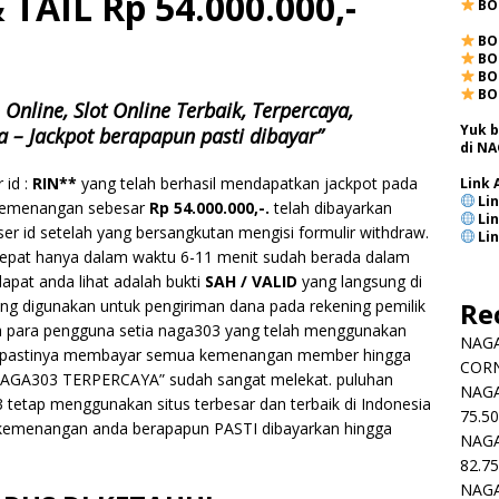
TAIL Rp 54.000.000,-
BO
BO
BO
BO
BO
Online, Slot Online Terbaik, Terpercaya,
Yuk b
a – Jackpot berapapun pasti dibayar”
di N
 id :
RIN**
yang telah berhasil mendapatkan jackpot pada
Link 
Li
Kemenangan sebesar
Rp 54.000.000,-.
telah dibayarkan
Li
r id setelah yang bersangkutan mengisi formulir withdraw.
Lin
cepat hanya dalam waktu 6-11 menit sudah berada dalam
 dapat anda lihat adalah bukti
SAH / VALID
yang langsung di
yang digunakan untuk pengiriman dana pada rekening pemilik
Re
da para pengguna setia naga303 yang telah menggunakan
NAGA
ng pastinya membayar semua kemenangan member hingga
CORN
NAGA303 TERPERCAYA” sudah sangat melekat. puluhan
NAGA
 tetap menggunakan situs terbesar dan terbaik di Indonesia
75.5
, kemenangan anda berapapun PASTI dibayarkan hingga
NAGA
82.7
NAGA