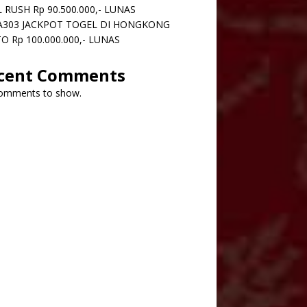
 RUSH Rp 90.500.000,- LUNAS
303 JACKPOT TOGEL DI HONGKONG
O Rp 100.000.000,- LUNAS
cent Comments
omments to show.