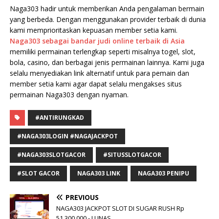
Naga303 hadir untuk memberikan Anda pengalaman bermain
yang berbeda. Dengan menggunakan provider terbaik di dunia
kami memprioritaskan kepuasan member setia kami.
Naga303 sebagai bandar judi online terbaik di Asia
memiliki permainan terlengkap seperti misalnya togel, slot,
bola, casino, dan berbagai jenis permainan lainnya. Kami juga
selalu menyediakan link alternatif untuk para pemain dan
member setia kami agar dapat selalu mengakses situs
permainan Naga303 dengan nyaman.
#ANTIRUNGKAD
#NAGA303LOGIN #NAGAJACKPOT
#NAGA303SLOTGACOR
#SITUSSLOTGACOR
#SLOT GACOR
NAGA303 LINK
NAGA303 PENIPU
PREVIOUS
NAGA303 JACKPOT SLOT DI SUGAR RUSH Rp
51.300.000,- LUNAS