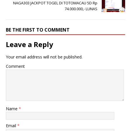
NAGA303 JACKPOT TOGEL DI TOTOMACAU 5D Rp
74.000.000,- LUNAS
BE THE FIRST TO COMMENT
Leave a Reply
Your email address will not be published.
Comment
Name
*
Email
*