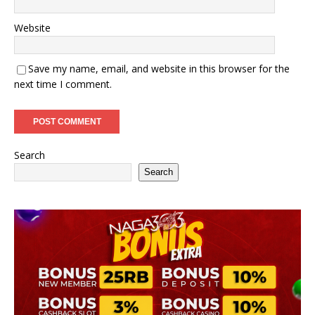
Website
Save my name, email, and website in this browser for the
next time I comment.
Search
Search