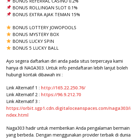
BONUS REFERRAL CASINO 0.2%
BONUS ROLLINGAN SLOT 0.1%
BONUS EXTRA AJAK TEMAN 15%
BONUS LOTTERY JOWOPOOLS
BONUS MYSTERY BOX
BONUS LUCKY SPIN
BONUS 5 LUCKY BALL
Ayo segera daftarkan diri anda pada situs terpercaya kami
hanya di NAGA303. Untuk info pendaftaran lebih lanjut boleh
hubungi kontak dibawah ini :
Link Alternatif 1 :
http://165.22.250.76/
Link Alternatif 2 :
https://96.9.212.70
Link Alternatif 3 :
https://orbit.sgp1.cdn.digitaloceanspaces.com/naga303/i
ndex.html
Naga303 hadir untuk memberikan Anda pengalaman bermain
yang berbeda. Dengan menggunakan provider terbaik di dunia