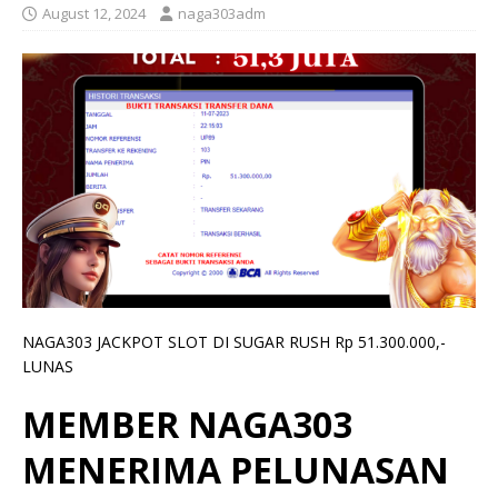
August 12, 2024
naga303adm
NAGA303 JACKPOT SLOT DI SUGAR RUSH Rp 51.300.000,-
LUNAS
MEMBER NAGA303
MENERIMA PELUNASAN