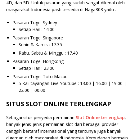
4D, dan 5D. Untuk pasaran yang sudah sangat dikenal oleh
masyarakat Indonesia pasti tersedia di Naga303 yaitu :
Pasaran Togel Sydney
Setiap Hari : 14.00
Pasaran Togel Singapore
Senin & Kamis : 17.35
Rabu, Sabtu & Minggu : 17.40
Pasaran Togel Hongkong
Setiap Hari : 23.00
Pasaran Togel Toto Macau
5 Kali tayangan Live Youtube : 13.00 | 16.00 | 19.00 |
22.00 | 00.00
SITUS SLOT ONLINE TERLENGKAP
Sebagai situs penyedia permainan
Slot Online terlengkap
,
banyak jenis-jenis permainan slot dari berbagai provider
canggih bertaraf internasional yang tentunya juga banyak
digemari oleh masyarakat di Indonesia. Kemudahan bermain