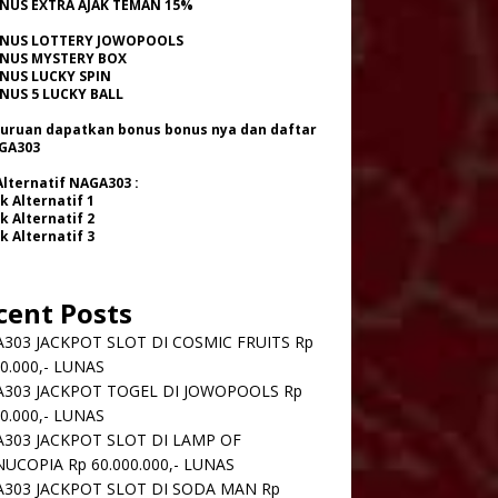
NUS EXTRA AJAK TEMAN 15%
NUS LOTTERY JOWOPOOLS
NUS MYSTERY BOX
NUS LUCKY SPIN
NUS 5 LUCKY BALL
uruan dapatkan bonus bonus nya dan daftar
AGA303
Alternatif NAGA303 :
nk Alternatif
1
nk Alternatif
2
k Alternatif 3
cent Posts
303 JACKPOT SLOT DI COSMIC FRUITS Rp
00.000,- LUNAS
303 JACKPOT TOGEL DI JOWOPOOLS Rp
50.000,- LUNAS
303 JACKPOT SLOT DI LAMP OF
UCOPIA Rp 60.000.000,- LUNAS
303 JACKPOT SLOT DI SODA MAN Rp