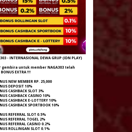
303 - INTERNASIONAL DEWA GRUP (IDN PLAY)
r gembira untuk member NAGA303 telah
 BONUS EXTRA !!!
NUS NEW MEMBER RP. 25,000
NUS DEPOSIT 10%
NUS CASHBACK SLOT 3%
NUS CASHBACK CASINO 10%
NUS CASHBACK E-LOTTERY 10%
NUS CASHBACK SPORTBOOK 10%
NUS REFERRAL SLOT 0.5%
NUS REFERRAL TOGEL 2%
NUS REFERRAL CASINO 0.2%
NUS ROLLINGAN SLOT 0.1%