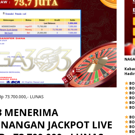
NAGA
Kaba
Hadir
BO
BO
BO
p 73.700.000,- LUNAS
BO
BO
BO
3 MENERIMA
BO
NANGAN JACKPOT LIVE
BO
BO
BO