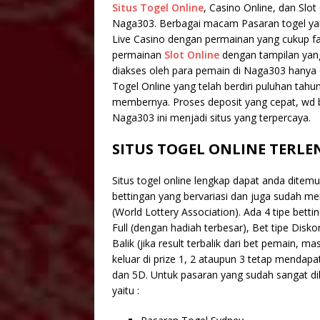
Situs Togel Online
, Casino Online, dan Slot
Naga303. Berbagai macam Pasaran togel yan
Live Casino dengan permainan yang cukup fa
permainan
Slot Online
dengan tampilan yan
diakses oleh para pemain di Naga303 hanya 
Togel Online yang telah berdiri puluhan ta
membernya. Proses deposit yang cepat, wd b
Naga303 ini menjadi situs yang terpercaya.
SITUS TOGEL ONLINE TERL
Situs togel online lengkap dapat anda ditem
bettingan yang bervariasi dan juga sudah meng
(World Lottery Association). Ada 4 tipe bettin
Full (dengan hadiah terbesar), Bet tipe Disk
Balik (jika result terbalik dari bet pemain, 
keluar di prize 1, 2 ataupun 3 tetap mendap
dan 5D. Untuk pasaran yang sudah sangat di
yaitu :