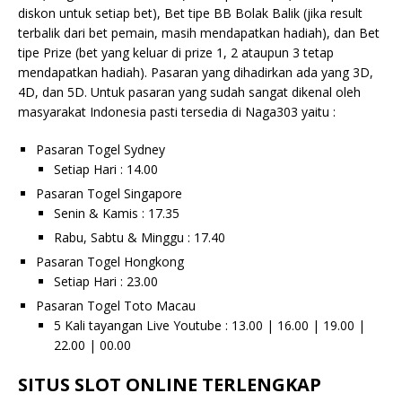
diskon untuk setiap bet), Bet tipe BB Bolak Balik (jika result
terbalik dari bet pemain, masih mendapatkan hadiah), dan Bet
tipe Prize (bet yang keluar di prize 1, 2 ataupun 3 tetap
mendapatkan hadiah). Pasaran yang dihadirkan ada yang 3D,
4D, dan 5D. Untuk pasaran yang sudah sangat dikenal oleh
masyarakat Indonesia pasti tersedia di Naga303 yaitu :
Pasaran Togel Sydney
Setiap Hari : 14.00
Pasaran Togel Singapore
Senin & Kamis : 17.35
Rabu, Sabtu & Minggu : 17.40
Pasaran Togel Hongkong
Setiap Hari : 23.00
Pasaran Togel Toto Macau
5 Kali tayangan Live Youtube : 13.00 | 16.00 | 19.00 |
22.00 | 00.00
SITUS SLOT ONLINE TERLENGKAP