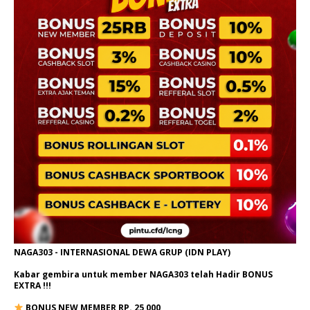
NAGA303 - INTERNASIONAL DEWA GRUP (IDN PLAY)
Kabar gembira untuk member NAGA303 telah Hadir BONUS
EXTRA !!!
BONUS NEW MEMBER RP. 25,000