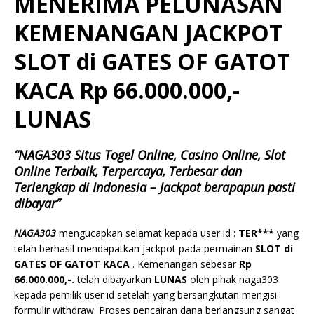
MENERIMA PELUNASAN
KEMENANGAN JACKPOT
SLOT di GATES OF GATOT
KACA Rp 66.000.000,-
LUNAS
“NAGA303 Situs Togel Online, Casino Online, Slot
Online Terbaik, Terpercaya, Terbesar dan
Terlengkap di Indonesia – Jackpot berapapun pasti
dibayar”
NAGA303
mengucapkan selamat kepada user id :
TER***
yang
telah berhasil mendapatkan jackpot pada permainan
SLOT di
GATES OF GATOT KACA
. Kemenangan sebesar
Rp
66.000.000,-.
telah dibayarkan
LUNAS
oleh pihak naga303
kepada pemilik user id setelah yang bersangkutan mengisi
formulir withdraw. Proses pencairan dana berlangsung sangat