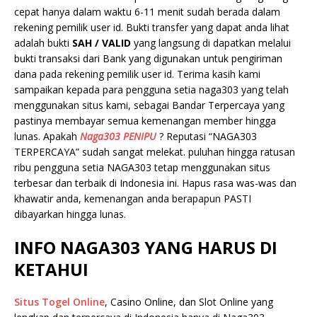
cepat hanya dalam waktu 6-11 menit sudah berada dalam
rekening pemilik user id. Bukti transfer yang dapat anda lihat
adalah bukti
SAH / VALID
yang langsung di dapatkan melalui
bukti transaksi dari Bank yang digunakan untuk pengiriman
dana pada rekening pemilik user id. Terima kasih kami
sampaikan kepada para pengguna setia naga303 yang telah
menggunakan situs kami, sebagai Bandar Terpercaya yang
pastinya membayar semua kemenangan member hingga
lunas. Apakah
Naga303
PENIPU
? Reputasi “NAGA303
TERPERCAYA” sudah sangat melekat. puluhan hingga ratusan
ribu pengguna setia NAGA303 tetap menggunakan situs
terbesar dan terbaik di Indonesia ini. Hapus rasa was-was dan
khawatir anda, kemenangan anda berapapun PASTI
dibayarkan hingga lunas.
INFO NAGA303 YANG HARUS DI
KETAHUI
Situs Togel Online
, Casino Online, dan Slot Online yang