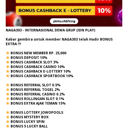
NAGA303 - INTERNASIONAL DEWA GRUP (IDN PLAY)
Kabar gembira untuk member NAGA303 telah Hadir BONUS
EXTRA !!!
BONUS NEW MEMBER RP. 25,000
BONUS DEPOSIT 10%
BONUS CASHBACK SLOT 3%
BONUS CASHBACK CASINO 10%
BONUS CASHBACK E-LOTTERY 10%
BONUS CASHBACK SPORTBOOK 10%
BONUS REFERRAL SLOT 0.5%
BONUS REFERRAL TOGEL 2%
BONUS REFERRAL CASINO 0.2%
BONUS ROLLINGAN SLOT 0.1%
BONUS EXTRA AJAK TEMAN 15%
BONUS LOTTERY JOWOPOOLS
BONUS MYSTERY BOX
BONUS LUCKY SPIN
BONUS 5 LUCKY BALL