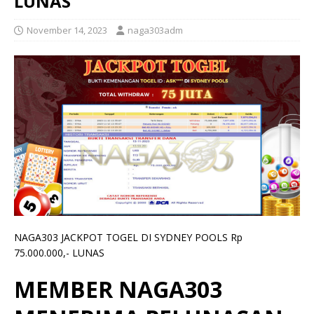
LUNAS
November 14, 2023
naga303adm
NAGA303 JACKPOT TOGEL DI SYDNEY POOLS Rp
75.000.000,- LUNAS
MEMBER NAGA303