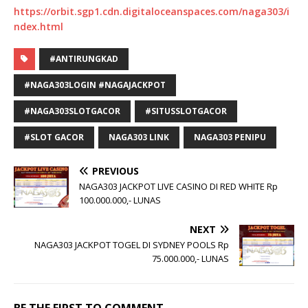
https://orbit.sgp1.cdn.digitaloceanspaces.com/naga303/i
ndex.html
#ANTIRUNGKAD
#NAGA303LOGIN #NAGAJACKPOT
#NAGA303SLOTGACOR
#SITUSSLOTGACOR
#SLOT GACOR
NAGA303 LINK
NAGA303 PENIPU
PREVIOUS
NAGA303 JACKPOT LIVE CASINO DI RED WHITE Rp
100.000.000,- LUNAS
NEXT
NAGA303 JACKPOT TOGEL DI SYDNEY POOLS Rp
75.000.000,- LUNAS
BE THE FIRST TO COMMENT