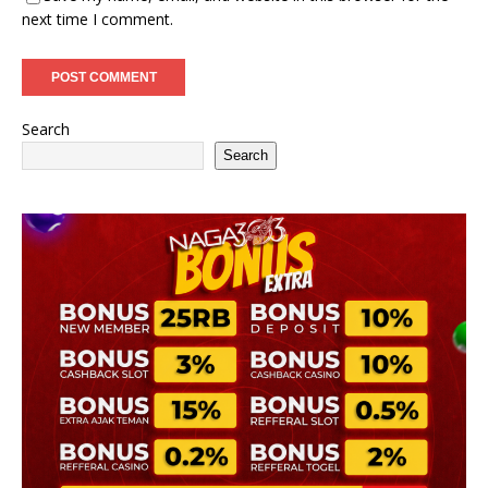
next time I comment.
Search
Search