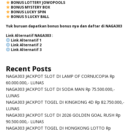
BONUS LOTTERY JOWOPOOLS
BONUS MYSTERY BOX
BONUS LUCKY SPIN
BONUS 5 LUCKY BALL
Yuk buruan dapatkan bonus bonus nya dan daftar di NAGA303
Link Alternatif NAGA303 :
Link Alternatif
1
Link Alternatif
2
Link Alternatif 3
Recent Posts
NAGA303 JACKPOT SLOT DI LAMP OF CORNUCOPIA Rp
60.000.000,- LUNAS
NAGA303 JACKPOT SLOT DI SODA MAN Rp 75.500.000,-
LUNAS
NAGA303 JACKPOT TOGEL DI KINGKONG 4D Rp 82.750.000,-
LUNAS
NAGA303 JACKPOT SLOT DI 2026 GOLDEN GOAL RUSH Rp
90.500.000,- LUNAS
NAGA303 JACKPOT TOGEL DI HONGKONG LOTTO Rp