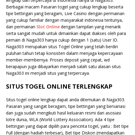
lengkap dan terpercaya di Indonesia hanya di Naga303.
Berbagai macam Pasaran togel yang cukup lengkap beserta
tipe bettingan yang beragam, Live Casino dengan permainan
yang cukup familiar dengan masyarakat indonesia tentunya,
dan permainan
Slot Online
dengan tampilan yang menarik
serta sangat mudah untuk dimainkan dapat diakses oleh para
pemain di Naga303 hanya cukup dengan 1 (satu) User ID.
Naga303 merupakan situs Togel Online yang telah berdiri
puluhan tahun tetap konsisten dalam menjaga kepercayaan
member-membernya. Proses deposit yang cepat, wd
berapapun juga dibayarkan menjadi salah satu alasan situs
Naga303 ini menjadi situs yang terpercaya.
SITUS TOGEL ONLINE TERLENGKAP
Situs togel online lengkap dapat anda ditemukan di Naga303.
Pasaran yang sangat beragam, tipe bettingan yang bervariasi
dan juga sudah mengikuti hasil keluaran resmi dari asosiasi
lotre dunia, WLA (World Lottery Association). Ada 4 tipe
bettingan yang dapat dipilih para pencinta togel, yaitu : Bet tipe
Full (dengan hadiah terbesar), Bet tipe Diskon (mendapatkan