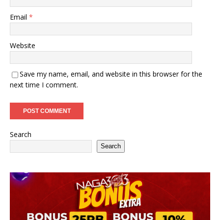
Email
*
Website
Save my name, email, and website in this browser for the
next time I comment.
Search
Search