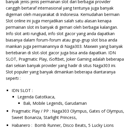
banyak jenis-jenis permainan slot dari berbagai provider
canggih bertaraf internasional yang tentunya juga banyak
digemari oleh masyarakat di Indonesia. Kemudahan bermain
Slot online ini juga menjadikan salah satu alasan kenapa
permainan slot ini banyak di gemari oleh berbagai kalangan.
Info slot anti rungkad, info slot gacor yang anda dapatkan
biasanya dalam forum-forum atau grup-grup slot bisa anda
mainkan juga permainannya di Naga303. Maxwin yang banyak
bertebaran di slot-slot gacor juga bisa anda dapatkan. IDN
SLOT, Pragmatic Play, iSoftbet, Joker Gaming adalah beberapa
dari sekian banyak provider yang hadir di situs Naga303 ini.
Slot populer yang banyak dimainkan beberapa diantaranya
seperti :
IDN SLOT :
Legenda Gatotkaca,
Bali, Mobile Legends, Garudaman
Pragmatic Play / PP : Naga303 Olympus, Gates of Olympus,
Sweet Bonanza, Starlight Princess,
Habanero : Bomb Runner, Disco Beats, 5 Lucky Lions