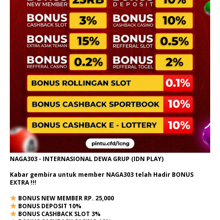
NAGA303 - INTERNASIONAL DEWA GRUP (IDN PLAY)
Kabar gembira untuk member NAGA303 telah Hadir BONUS
EXTRA !!!
BONUS NEW MEMBER RP. 25,000
BONUS DEPOSIT 10%
BONUS CASHBACK SLOT 3%