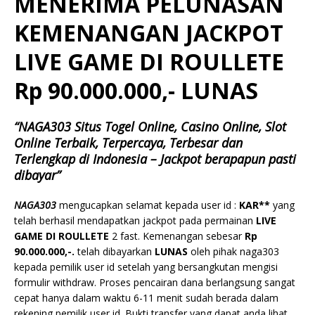
MENERIMA PELUNASAN
KEMENANGAN JACKPOT
LIVE GAME DI ROULLETE
Rp 90.000.000,- LUNAS
“NAGA303 Situs Togel Online, Casino Online, Slot
Online Terbaik, Terpercaya, Terbesar dan
Terlengkap di Indonesia – Jackpot berapapun pasti
dibayar”
NAGA303
mengucapkan selamat kepada user id :
KAR**
yang
telah berhasil mendapatkan jackpot pada permainan
LIVE
GAME DI ROULLETE
2 fast. Kemenangan sebesar
Rp
90.000.000,-.
telah dibayarkan
LUNAS
oleh pihak naga303
kepada pemilik user id setelah yang bersangkutan mengisi
formulir withdraw. Proses pencairan dana berlangsung sangat
cepat hanya dalam waktu 6-11 menit sudah berada dalam
rekening pemilik user id. Bukti transfer yang dapat anda lihat