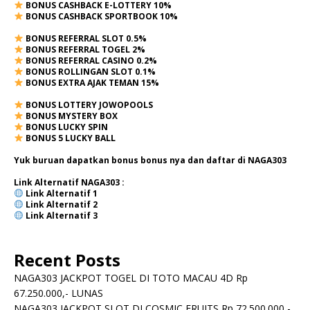
BONUS CASHBACK E-LOTTERY 10%
BONUS CASHBACK SPORTBOOK 10%
BONUS REFERRAL SLOT 0.5%
BONUS REFERRAL TOGEL 2%
BONUS REFERRAL CASINO 0.2%
BONUS ROLLINGAN SLOT 0.1%
BONUS EXTRA AJAK TEMAN 15%
BONUS LOTTERY JOWOPOOLS
BONUS MYSTERY BOX
BONUS LUCKY SPIN
BONUS 5 LUCKY BALL
Yuk buruan dapatkan bonus bonus nya dan daftar di NAGA303
Link Alternatif NAGA303 :
Link Alternatif
1
Link Alternatif
2
Link Alternatif 3
Recent Posts
NAGA303 JACKPOT TOGEL DI TOTO MACAU 4D Rp
67.250.000,- LUNAS
NAGA303 JACKPOT SLOT DI COSMIC FRUITS Rp 72.500.000,-