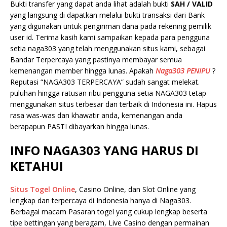
Bukti transfer yang dapat anda lihat adalah bukti
SAH / VALID
yang langsung di dapatkan melalui bukti transaksi dari Bank
yang digunakan untuk pengiriman dana pada rekening pemilik
user id. Terima kasih kami sampaikan kepada para pengguna
setia naga303 yang telah menggunakan situs kami, sebagai
Bandar Terpercaya yang pastinya membayar semua
kemenangan member hingga lunas. Apakah
Naga303
PENIPU
?
Reputasi “NAGA303 TERPERCAYA” sudah sangat melekat.
puluhan hingga ratusan ribu pengguna setia NAGA303 tetap
menggunakan situs terbesar dan terbaik di Indonesia ini. Hapus
rasa was-was dan khawatir anda, kemenangan anda
berapapun PASTI dibayarkan hingga lunas.
INFO NAGA303 YANG HARUS DI
KETAHUI
Situs Togel Online
, Casino Online, dan Slot Online yang
lengkap dan terpercaya di Indonesia hanya di Naga303.
Berbagai macam Pasaran togel yang cukup lengkap beserta
tipe bettingan yang beragam, Live Casino dengan permainan