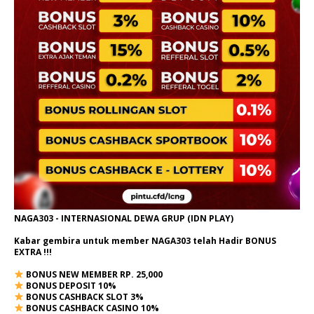
NAGA303 - INTERNASIONAL DEWA GRUP (IDN PLAY)
Kabar gembira untuk member NAGA303 telah Hadir BONUS
EXTRA !!!
BONUS NEW MEMBER RP. 25,000
BONUS DEPOSIT 10%
BONUS CASHBACK SLOT 3%
BONUS CASHBACK CASINO 10%