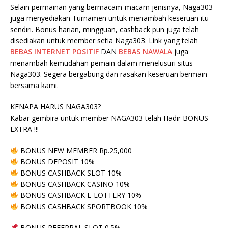
Selain permainan yang bermacam-macam jenisnya, Naga303
juga menyediakan Turnamen untuk menambah keseruan itu
sendiri. Bonus harian, mingguan, cashback pun juga telah
disediakan untuk member setia Naga303. Link yang telah
BEBAS INTERNET POSITIF
DAN
BEBAS NAWALA
juga
menambah kemudahan pemain dalam menelusuri situs
Naga303. Segera bergabung dan rasakan keseruan bermain
bersama kami.
KENAPA HARUS NAGA303?
Kabar gembira untuk member NAGA303 telah Hadir BONUS
EXTRA !!!
BONUS NEW MEMBER Rp.25,000
BONUS DEPOSIT 10%
BONUS CASHBACK SLOT 10%
BONUS CASHBACK CASINO 10%
BONUS CASHBACK E-LOTTERY 10%
BONUS CASHBACK SPORTBOOK 10%
BONUS REFERRAL SLOT 0.5%