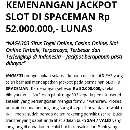
KEMENANGAN JACKPOT
SLOT DI SPACEMAN Rp
52.000.000,- LUNAS
“NAGA303 Situs Togel Online, Casino Online, Slot
Online Terbaik, Terpercaya, Terbesar dan
Terlengkap di Indonesia – Jackpot berapapun pasti
dibayar”
NAGA303
mengucapkan selamat kepada user id :
ADI***
yang
telah berhasil mendapatkan jackpot pada permainan
SLOT DI
SPACEMAN.
Kemenangan sebesar
Rp 52.000.000,-.
telah
dibayarkan LUNAS oleh pihak naga303 kepada pemilik user id
setelah yang bersangkutan mengisi formulir withdraw. Proses
pencairan dana berlangsung sangat cepat hanya dalam waktu
6-11 menit sudah berada dalam rekening pemilik user id. Bukti
transfer yang dapat anda lihat adalah bukti
SAH / VALID
yang
langsung di dapatkan melalui bukti transaksi dari Bank yang