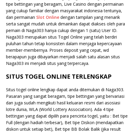
tipe bettingan yang beragam, Live Casino dengan permainan
yang cukup familiar dengan masyarakat indonesia tentunya,
dan permainan
Slot Online
dengan tampilan yang menarik
serta sangat mudah untuk dimainkan dapat diakses oleh para
pemain di Naga303 hanya cukup dengan 1 (satu) User ID.
Naga303 merupakan situs Togel Online yang telah berdiri
puluhan tahun tetap konsisten dalam menjaga kepercayaan
member-membernya. Proses deposit yang cepat, wd
berapapun juga dibayarkan menjadi salah satu alasan situs
Naga303 ini menjadi situs yang terpercaya.
SITUS TOGEL ONLINE TERLENGKAP
Situs togel online lengkap dapat anda ditemukan di Naga303.
Pasaran yang sangat beragam, tipe bettingan yang bervariasi
dan juga sudah mengikuti hasil keluaran resmi dari asosiasi
lotre dunia, WLA (World Lottery Association). Ada 4 tipe
bettingan yang dapat dipilih para pencinta togel, yaitu : Bet tipe
Full (dengan hadiah terbesar), Bet tipe Diskon (mendapatkan
diskon untuk setiap bet), Bet tipe BB Bolak Balik (jika result