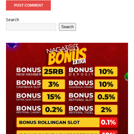
Search
Search