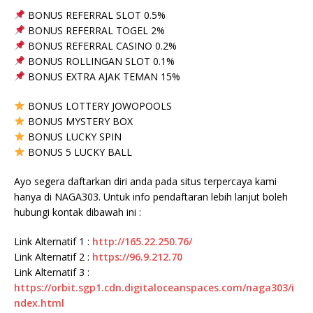
BONUS REFERRAL SLOT 0.5%
BONUS REFERRAL TOGEL 2%
BONUS REFERRAL CASINO 0.2%
BONUS ROLLINGAN SLOT 0.1%
BONUS EXTRA AJAK TEMAN 15%
BONUS LOTTERY JOWOPOOLS
BONUS MYSTERY BOX
BONUS LUCKY SPIN
BONUS 5 LUCKY BALL
Ayo segera daftarkan diri anda pada situs terpercaya kami
hanya di NAGA303. Untuk info pendaftaran lebih lanjut boleh
hubungi kontak dibawah ini :
Link Alternatif 1 :
http://165.22.250.76/
Link Alternatif 2 :
https://96.9.212.70
Link Alternatif 3 :
https://orbit.sgp1.cdn.digitaloceanspaces.com/naga303/i
ndex.html