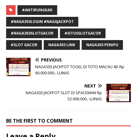
#ANTIRUNGKAD
#NAGA303LOGIN #NAGAJACKPOT
#NAGA303SLOTGACOR
#SITUSSLOTGACOR
#SLOT GACOR
NAGA303 LINK
NAGA303 PENIPU
PREVIOUS
NAGA303 JACKPOT TOGEL DI TOTO MACAU 4D Rp
60.000.000,- LUNAS
NEXT
NAGA303 JACKPOT SLOT DI SPACEMAN Rp
52.000.000,- LUNAS
BE THE FIRST TO COMMENT
Leave a Reply