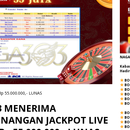
NAGA
Kaba
Hadir
BO
BO
BO
p 55.000.000,- LUNAS
BO
BO
BO
3 MENERIMA
BO
NANGAN JACKPOT LIVE
BO
BO
BO