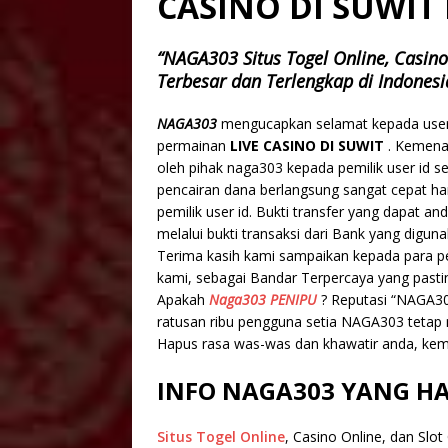
CASINO DI SUWIT 
“NAGA303 Situs Togel Online, Casino 
Terbesar dan Terlengkap di Indonesi
NAGA303
mengucapkan selamat kepada user
permainan
LIVE CASINO DI SUWIT
. Kemen
oleh pihak naga303 kepada pemilik user id s
pencairan dana berlangsung sangat cepat h
pemilik user id. Bukti transfer yang dapat and
melalui bukti transaksi dari Bank yang digun
Terima kasih kami sampaikan kepada para p
kami, sebagai Bandar Terpercaya yang pas
Apakah
Naga303
PENIPU
? Reputasi “NAGA30
ratusan ribu pengguna setia NAGA303 tetap m
Hapus rasa was-was dan khawatir anda, kem
INFO NAGA303 YANG HA
Situs Togel Online
, Casino Online, dan Slot