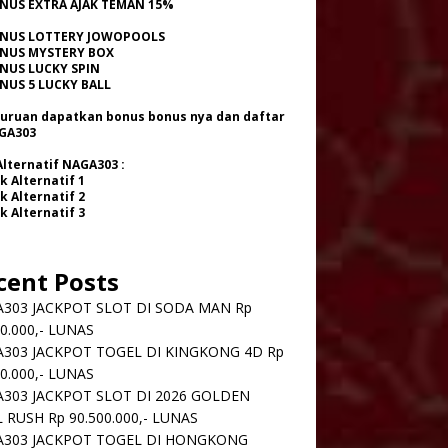
NUS EXTRA AJAK TEMAN 15%
NUS LOTTERY JOWOPOOLS
NUS MYSTERY BOX
NUS LUCKY SPIN
NUS 5 LUCKY BALL
uruan dapatkan bonus bonus nya dan daftar
AGA303
Alternatif NAGA303 :
nk Alternatif
1
nk Alternatif
2
k Alternatif 3
cent Posts
303 JACKPOT SLOT DI SODA MAN Rp
00.000,- LUNAS
303 JACKPOT TOGEL DI KINGKONG 4D Rp
50.000,- LUNAS
303 JACKPOT SLOT DI 2026 GOLDEN
 RUSH Rp 90.500.000,- LUNAS
303 JACKPOT TOGEL DI HONGKONG