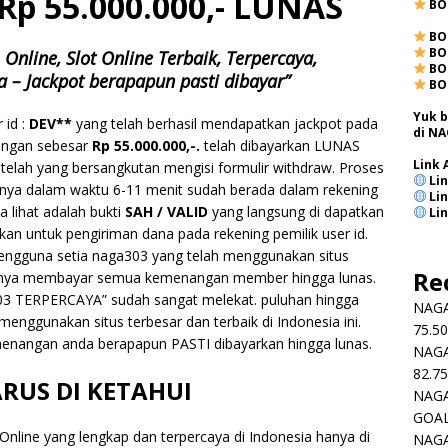
Rp 55.000.000,- LUNAS
BO
BO
BO
Online, Slot Online Terbaik, Terpercaya,
BO
a – Jackpot berapapun pasti dibayar”
BO
Yuk b
 id :
DEV**
yang telah berhasil mendapatkan jackpot pada
di N
angan sebesar
Rp 55.000.000,-.
telah dibayarkan LUNAS
Link 
etelah yang bersangkutan mengisi formulir withdraw. Proses
Li
anya dalam waktu 6-11 menit sudah berada dalam rekening
Li
a lihat adalah bukti
SAH / VALID
yang langsung di dapatkan
Lin
akan untuk pengiriman dana pada rekening pemilik user id.
engguna setia naga303 yang telah menggunakan situs
Re
tinya membayar semua kemenangan member hingga lunas.
3 TERPERCAYA” sudah sangat melekat. puluhan hingga
NAGA
enggunakan situs terbesar dan terbaik di Indonesia ini.
75.5
enangan anda berapapun PASTI dibayarkan hingga lunas.
NAGA
82.7
RUS DI KETAHUI
NAGA
GOAL
 Online yang lengkap dan terpercaya di Indonesia hanya di
NAGA