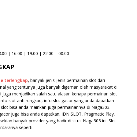
3.00 | 16.00 | 19.00 | 22.00 | 00.00
GKAP
ne terlengkap
, banyak jenis-jenis permainan slot dari
ional yang tentunya juga banyak digemari oleh masyarakat di
i juga menjadikan salah satu alasan kenapa permainan slot
Info slot anti rungkad, info slot gacor yang anda dapatkan
 slot bisa anda mainkan juga permainannya di Naga303.
gacor juga bisa anda dapatkan. IDN SLOT, Pragmatic Play,
ekian banyak provider yang hadir di situs Naga303 ini. Slot
taranya seperti :