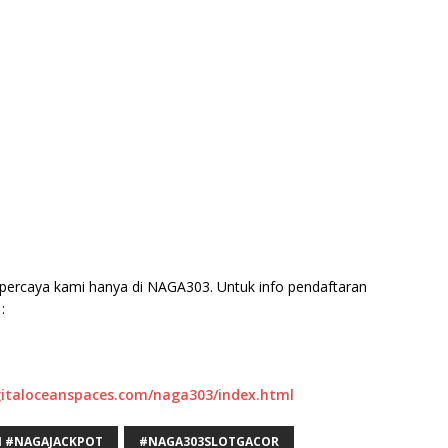
erpercaya kami hanya di NAGA303. Untuk info pendaftaran
:
igitaloceanspaces.com/naga303/index.html
 #NAGAJACKPOT
#NAGA303SLOTGACOR