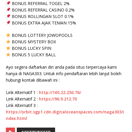
BONUS REFERRAL TOGEL 2%
BONUS REFERRAL CASINO 0.2%
BONUS ROLLINGAN SLOT 0.1%
BONUS EXTRA AJAK TEMAN 15%
BONUS LOTTERY JOWOPOOLS
BONUS MYSTERY BOX
BONUS LUCKY SPIN
BONUS 5 LUCKY BALL
Ayo segera daftarkan diri anda pada situs terpercaya kami
hanya di NAGA303. Untuk info pendaftaran lebih lanjut boleh
hubungi kontak dibawah ini :
Link Alternatif 1 :
http://165.22.250.76/
Link Alternatif 2 :
https://96.9.212.70
Link Alternatif 3 :
https://orbit.sgp1.cdn.digitaloceanspaces.com/naga303/i
ndex.html