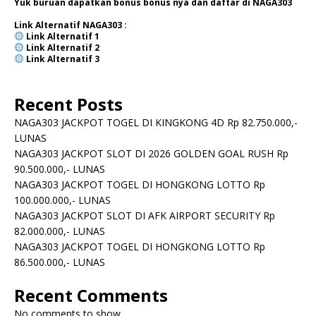
Yuk buruan dapatkan bonus bonus nya dan daftar di NAGA303
Link Alternatif NAGA303 :
Link Alternatif
1
Link Alternatif
2
Link Alternatif 3
Recent Posts
NAGA303 JACKPOT TOGEL DI KINGKONG 4D Rp 82.750.000,-
LUNAS
NAGA303 JACKPOT SLOT DI 2026 GOLDEN GOAL RUSH Rp
90.500.000,- LUNAS
NAGA303 JACKPOT TOGEL DI HONGKONG LOTTO Rp
100.000.000,- LUNAS
NAGA303 JACKPOT SLOT DI AFK AIRPORT SECURITY Rp
82.000.000,- LUNAS
NAGA303 JACKPOT TOGEL DI HONGKONG LOTTO Rp
86.500.000,- LUNAS
Recent Comments
No comments to show.