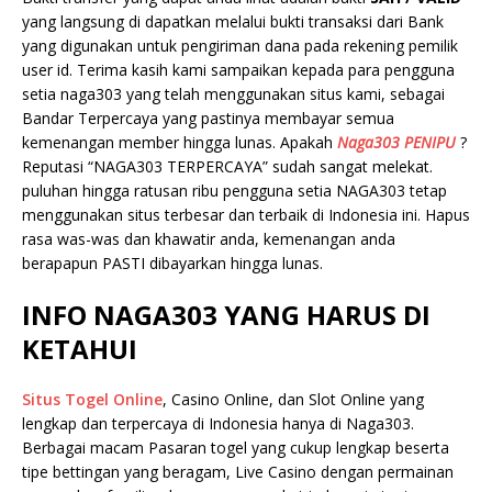
yang langsung di dapatkan melalui bukti transaksi dari Bank
yang digunakan untuk pengiriman dana pada rekening pemilik
user id. Terima kasih kami sampaikan kepada para pengguna
setia naga303 yang telah menggunakan situs kami, sebagai
Bandar Terpercaya yang pastinya membayar semua
kemenangan member hingga lunas. Apakah
Naga303
PENIPU
?
Reputasi “NAGA303 TERPERCAYA” sudah sangat melekat.
puluhan hingga ratusan ribu pengguna setia NAGA303 tetap
menggunakan situs terbesar dan terbaik di Indonesia ini. Hapus
rasa was-was dan khawatir anda, kemenangan anda
berapapun PASTI dibayarkan hingga lunas.
INFO NAGA303 YANG HARUS DI
KETAHUI
Situs Togel Online
, Casino Online, dan Slot Online yang
lengkap dan terpercaya di Indonesia hanya di Naga303.
Berbagai macam Pasaran togel yang cukup lengkap beserta
tipe bettingan yang beragam, Live Casino dengan permainan