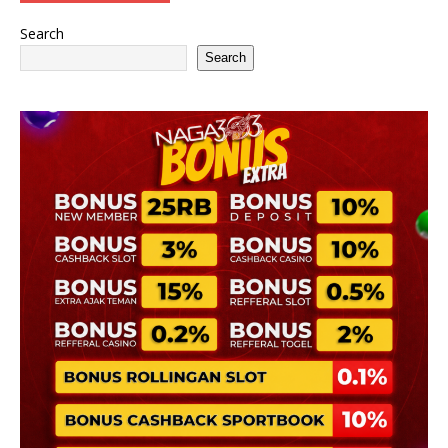
Search
Search