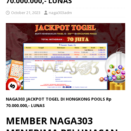
70.000.000,- LUNAS
October 21, 2023
naga303adm
NAGA303 JACKPOT TOGEL DI HONGKONG POOLS Rp
70
.000.000,- LUNAS
MEMBER NAGA303