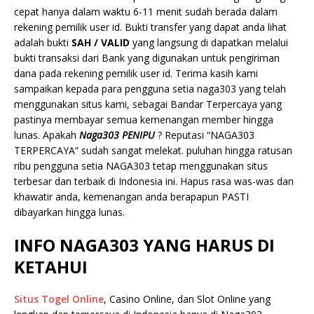
cepat hanya dalam waktu 6-11 menit sudah berada dalam
rekening pemilik user id. Bukti transfer yang dapat anda lihat
adalah bukti
SAH / VALID
yang langsung di dapatkan melalui
bukti transaksi dari Bank yang digunakan untuk pengiriman
dana pada rekening pemilik user id. Terima kasih kami
sampaikan kepada para pengguna setia naga303 yang telah
menggunakan situs kami, sebagai Bandar Terpercaya yang
pastinya membayar semua kemenangan member hingga
lunas. Apakah
Naga303
PENIPU
? Reputasi “NAGA303
TERPERCAYA” sudah sangat melekat. puluhan hingga ratusan
ribu pengguna setia NAGA303 tetap menggunakan situs
terbesar dan terbaik di Indonesia ini. Hapus rasa was-was dan
khawatir anda, kemenangan anda berapapun PASTI
dibayarkan hingga lunas.
INFO NAGA303 YANG HARUS DI
KETAHUI
Situs Togel Online
, Casino Online, dan Slot Online yang