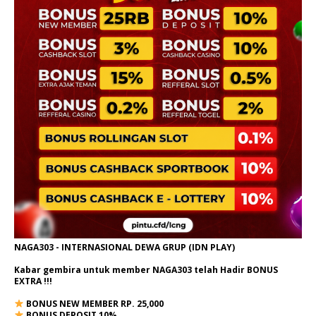
NAGA303 - INTERNASIONAL DEWA GRUP (IDN PLAY)
Kabar gembira untuk member NAGA303 telah Hadir BONUS
EXTRA !!!
BONUS NEW MEMBER RP. 25,000
BONUS DEPOSIT 10%