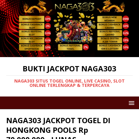
BUKTI JACKPOT NAGA303
NAGA303 SITUS TOGEL ONLINE, LIVE CASINO, SLOT
ONLINE TERLENGKAP & TERPERCAYA
NAGA303 JACKPOT TOGEL DI
HONGKONG POOLS Rp