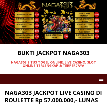
BUKTI JACKPOT NAGA303
NAGA303 SITUS TOGEL ONLINE, LIVE CASINO, SLOT
ONLINE TERLENGKAP & TERPERCAYA
NAGA303 JACKPOT LIVE CASINO DI
ROULETTE Rp 57.000.000,- LUNAS