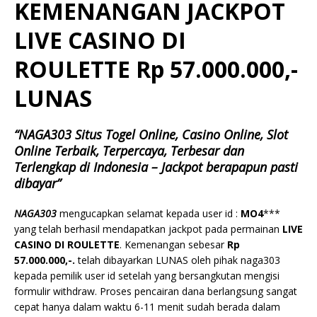
KEMENANGAN JACKPOT
LIVE CASINO DI
ROULETTE Rp 57.000.000,-
LUNAS
“NAGA303 Situs Togel Online, Casino Online, Slot
Online Terbaik, Terpercaya, Terbesar dan
Terlengkap di Indonesia – Jackpot berapapun pasti
dibayar”
NAGA303
mengucapkan selamat kepada user id :
MO4
***
yang telah berhasil mendapatkan jackpot pada permainan
LIVE
CASINO DI ROULETTE
. Kemenangan sebesar
Rp
57.000.000,-.
telah dibayarkan LUNAS oleh pihak naga303
kepada pemilik user id setelah yang bersangkutan mengisi
formulir withdraw. Proses pencairan dana berlangsung sangat
cepat hanya dalam waktu 6-11 menit sudah berada dalam