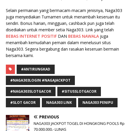
Selain permainan yang bermacam-macam jenisnya, Naga303
juga menyediakan Turnamen untuk menambah keseruan itu
sendiri. Bonus harian, mingguan, cashback pun juga telah
disediakan untuk member setia Naga303. Link yang telah
BEBAS INTERNET POSITIF
DAN
BEBAS NAWALA
juga
menambah kemudahan pemain dalam menelusuri situs
Naga303. Segera bergabung dan rasakan keseruan bermain
bersama kami.
#ANTIRUNGKAD
#NAGA303LOGIN #NAGAJACKPOT
#NAGA303SLOTGACOR
#SITUSSLOTGACOR
#SLOT GACOR
NAGA303 LINK
NAGA303 PENIPU
PREVIOUS
NAGA303 JACKPOT TOGEL DI HONGKONG POOLS Rp
70.000.000,- LUNAS