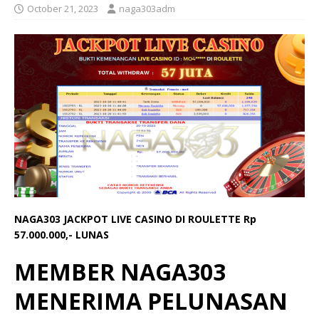
October 21, 2023
naga303adm
NAGA303 JACKPOT LIVE CASINO DI ROULETTE Rp
57.000.000,- LUNAS
MEMBER NAGA303
MENERIMA PELUNASAN