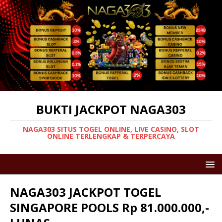
BUKTI JACKPOT NAGA303
NAGA303 SITUS TOGEL ONLINE, LIVE CASINO, SLOT
ONLINE TERLENGKAP & TERPERCAYA
NAGA303 JACKPOT TOGEL
SINGAPORE POOLS Rp 81.000.000,-