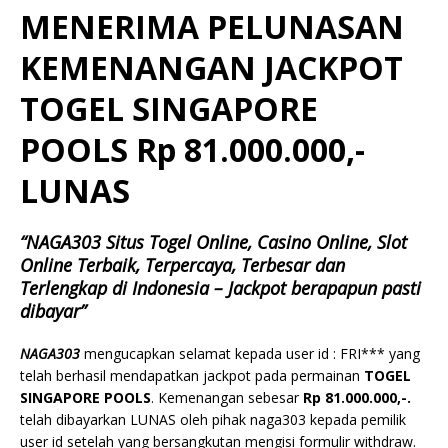
MENERIMA PELUNASAN
KEMENANGAN JACKPOT
TOGEL SINGAPORE
POOLS Rp 81.000.000,-
LUNAS
“NAGA303 Situs Togel Online, Casino Online, Slot
Online Terbaik, Terpercaya, Terbesar dan
Terlengkap di Indonesia – Jackpot berapapun pasti
dibayar”
NAGA303
mengucapkan selamat kepada user id : FRI*** yang
telah berhasil mendapatkan jackpot pada permainan
TOGEL
SINGAPORE POOLS
. Kemenangan sebesar
Rp 81.000.000,-.
telah dibayarkan LUNAS oleh pihak naga303 kepada pemilik
user id setelah yang bersangkutan mengisi formulir withdraw.