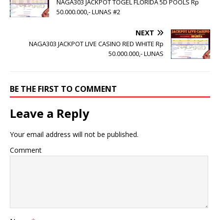
NAGA303 JACKPOT TOGEL FLORIDA 5D POOLS Rp
50.000.000,- LUNAS #2
NEXT
NAGA303 JACKPOT LIVE CASINO RED WHITE Rp
50.000.000,- LUNAS
BE THE FIRST TO COMMENT
Leave a Reply
Your email address will not be published.
Comment