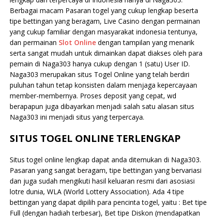
Berbagai macam Pasaran togel yang cukup lengkap beserta
tipe bettingan yang beragam, Live Casino dengan permainan
yang cukup familiar dengan masyarakat indonesia tentunya,
dan permainan
Slot Online
dengan tampilan yang menarik
serta sangat mudah untuk dimainkan dapat diakses oleh para
pemain di Naga303 hanya cukup dengan 1 (satu) User ID.
Naga303 merupakan situs Togel Online yang telah berdiri
puluhan tahun tetap konsisten dalam menjaga kepercayaan
member-membernya. Proses deposit yang cepat, wd
berapapun juga dibayarkan menjadi salah satu alasan situs
Naga303 ini menjadi situs yang terpercaya.
SITUS TOGEL ONLINE TERLENGKAP
Situs togel online lengkap dapat anda ditemukan di Naga303.
Pasaran yang sangat beragam, tipe bettingan yang bervariasi
dan juga sudah mengikuti hasil keluaran resmi dari asosiasi
lotre dunia, WLA (World Lottery Association). Ada 4 tipe
bettingan yang dapat dipilih para pencinta togel, yaitu : Bet tipe
Full (dengan hadiah terbesar), Bet tipe Diskon (mendapatkan