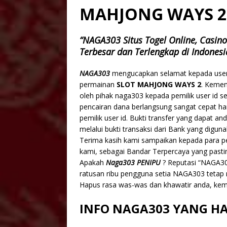
MAHJONG WAYS 2 R
“NAGA303 Situs Togel Online, Casino 
Terbesar dan Terlengkap di Indonesi
NAGA303
mengucapkan selamat kepada user i
permainan
SLOT MAHJONG WAYS 2
. Keme
oleh pihak naga303 kepada pemilik user id s
pencairan dana berlangsung sangat cepat h
pemilik user id. Bukti transfer yang dapat and
melalui bukti transaksi dari Bank yang digun
Terima kasih kami sampaikan kepada para p
kami, sebagai Bandar Terpercaya yang pas
Apakah
Naga303
PENIPU
? Reputasi “NAGA30
ratusan ribu pengguna setia NAGA303 tetap m
Hapus rasa was-was dan khawatir anda, kem
INFO NAGA303 YANG HA