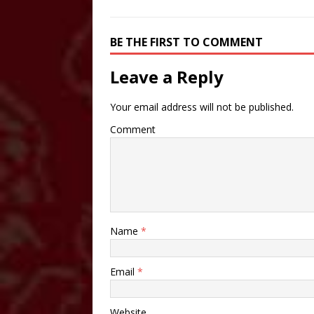
BE THE FIRST TO COMMENT
Leave a Reply
Your email address will not be published.
Comment
Name
*
Email
*
Website