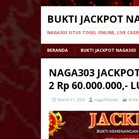
BUKTI JACKPOT N
NAGA303 SITUS TOGEL ONLINE, LIVE CAS
BERANDA
BUKTI JACKPOT NAGA303
NAGA303 JACKPO
2 Rp 60.000.000,-
March 31, 2023
naga303adm
Bukti