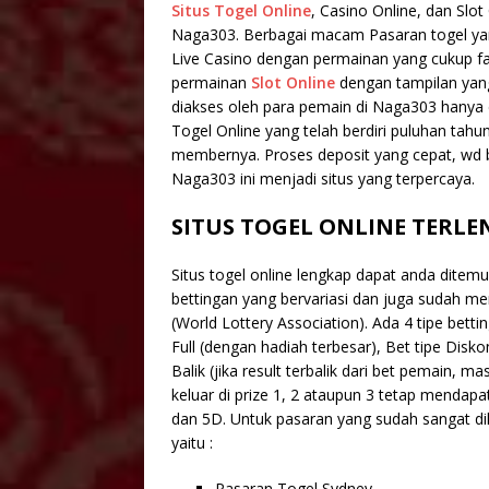
Situs Togel Online
, Casino Online, dan Slot
Naga303. Berbagai macam Pasaran togel yan
Live Casino dengan permainan yang cukup fa
permainan
Slot Online
dengan tampilan yan
diakses oleh para pemain di Naga303 hanya 
Togel Online yang telah berdiri puluhan ta
membernya. Proses deposit yang cepat, wd b
Naga303 ini menjadi situs yang terpercaya.
SITUS TOGEL ONLINE TERL
Situs togel online lengkap dapat anda ditem
bettingan yang bervariasi dan juga sudah meng
(World Lottery Association). Ada 4 tipe bettin
Full (dengan hadiah terbesar), Bet tipe Disk
Balik (jika result terbalik dari bet pemain, 
keluar di prize 1, 2 ataupun 3 tetap mendap
dan 5D. Untuk pasaran yang sudah sangat di
yaitu :
Pasaran Togel Sydney