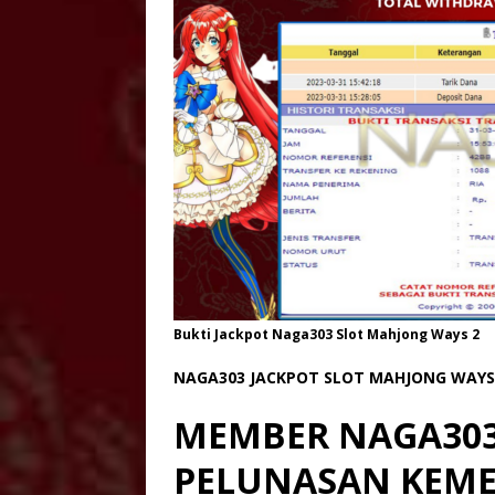
Bukti Jackpot Naga303 Slot Mahjong Ways 2
NAGA303 JACKPOT SLOT MAHJONG WAYS 2
MEMBER NAGA30
PELUNASAN KEM