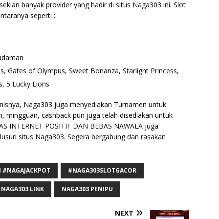
ekian banyak provider yang hadir di situs Naga303 ini. Slot
taranya seperti :
rudaman
s, Gates of Olympus, Sweet Bonanza, Starlight Princess,
, 5 Lucky Lions
nisnya, Naga303 juga menyediakan Turnamen untuk
n, mingguan, cashback pun juga telah disediakan untuk
BEBAS INTERNET POSITIF DAN BEBAS NAWALA juga
uri situs Naga303. Segera bergabung dan rasakan
 #NAGAJACKPOT
#NAGA303SLOTGACOR
NAGA303 LINK
NAGA303 PENIPU
NEXT