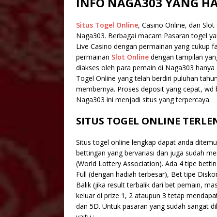
INFO NAGA303 YANG HA
Situs Togel Online
, Casino Online, dan Slot
Naga303. Berbagai macam Pasaran togel yan
Live Casino dengan permainan yang cukup fa
permainan
Slot Online
dengan tampilan yan
diakses oleh para pemain di Naga303 hanya 
Togel Online yang telah berdiri puluhan ta
membernya. Proses deposit yang cepat, wd b
Naga303 ini menjadi situs yang terpercaya.
SITUS TOGEL ONLINE TERL
Situs togel online lengkap dapat anda ditem
bettingan yang bervariasi dan juga sudah meng
(World Lottery Association). Ada 4 tipe bettin
Full (dengan hadiah terbesar), Bet tipe Disk
Balik (jika result terbalik dari bet pemain, 
keluar di prize 1, 2 ataupun 3 tetap mendap
dan 5D. Untuk pasaran yang sudah sangat di
yaitu :