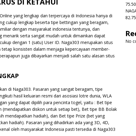
RUS DI KETAHUI
75.5
NAGA
 Online yang lengkap dan terpercaya di Indonesia hanya di
82.7
g cukup lengkap beserta tipe bettingan yang beragam,
miliar dengan masyarakat indonesia tentunya, dan
Re
g menarik serta sangat mudah untuk dimainkan dapat
No c
cukup dengan 1 (satu) User ID. Naga303 merupakan situs
hun tetap konsisten dalam menjaga kepercayaan member-
erapapun juga dibayarkan menjadi salah satu alasan situs
ENGKAP
ukan di Naga303. Pasaran yang sangat beragam, tipe
ikuti hasil keluaran resmi dari asosiasi lotre dunia, WLA
gan yang dapat dipilih para pencinta togel, yaitu : Bet tipe
on (mendapatkan diskon untuk setiap bet), Bet tipe BB Bolak
masih mendapatkan hadiah), dan Bet tipe Prize (bet yang
atkan hadiah). Pasaran yang dihadirkan ada yang 3D, 4D,
kenal oleh masyarakat Indonesia pasti tersedia di Naga303