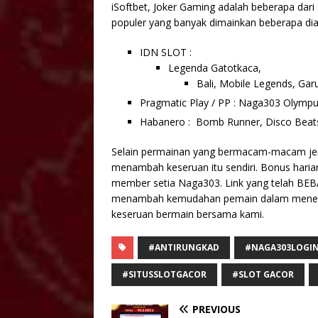
iSoftbet, Joker Gaming adalah beberapa dari s
populer yang banyak dimainkan beberapa dian
IDN SLOT :
Legenda Gatotkaca,
Bali, Mobile Legends, Ga
Pragmatic Play / PP : Naga303 Olympu
Habanero : Bomb Runner, Disco Beats
Selain permainan yang bermacam-macam je
menambah keseruan itu sendiri. Bonus haria
member setia Naga303. Link yang telah 
menambah kemudahan pemain dalam menelus
keseruan bermain bersama kami.
#ANTIRUNGKAD
#NAGA303LOGIN
#SITUSSLOTGACOR
#SLOT GACOR
PREVIOUS