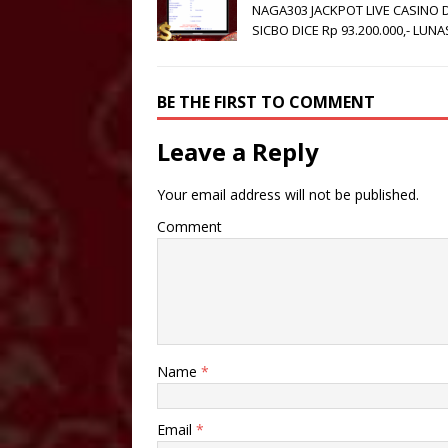
NAGA303 JACKPOT LIVE CASINO D
SICBO DICE Rp 93.200.000,- LUNA
BE THE FIRST TO COMMENT
Leave a Reply
Your email address will not be published.
Comment
Name
*
Email
*