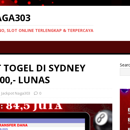
AGA303
INO, SLOT ONLINE TERLENGKAP & TERPERCAYA
 TOGEL DI SYDNEY
Sear
000,- LUNAS
i Jackpot Naga303
0