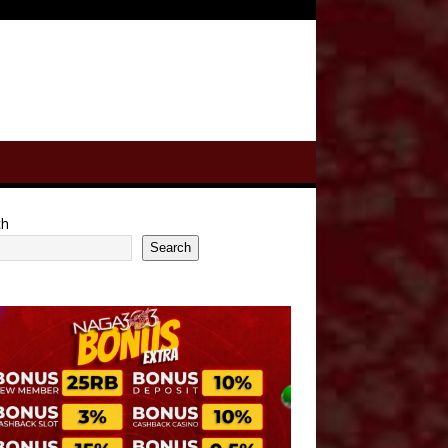
ch
Search