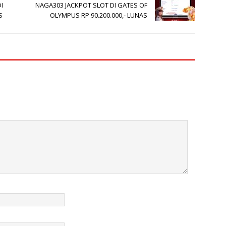
I
NAGA303 JACKPOT SLOT DI GATES OF
S
OLYMPUS RP 90.200.000,- LUNAS