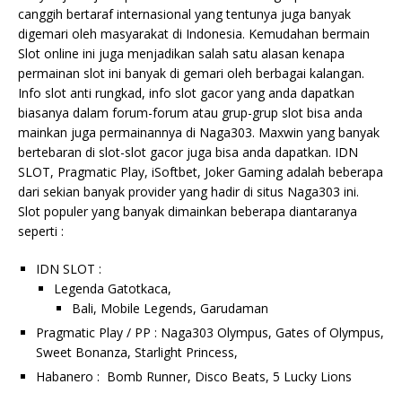
canggih bertaraf internasional yang tentunya juga banyak
digemari oleh masyarakat di Indonesia. Kemudahan bermain
Slot online ini juga menjadikan salah satu alasan kenapa
permainan slot ini banyak di gemari oleh berbagai kalangan.
Info slot anti rungkad, info slot gacor yang anda dapatkan
biasanya dalam forum-forum atau grup-grup slot bisa anda
mainkan juga permainannya di Naga303. Maxwin yang banyak
bertebaran di slot-slot gacor juga bisa anda dapatkan. IDN
SLOT, Pragmatic Play, iSoftbet, Joker Gaming adalah beberapa
dari sekian banyak provider yang hadir di situs Naga303 ini.
Slot populer yang banyak dimainkan beberapa diantaranya
seperti :
IDN SLOT :
Legenda Gatotkaca,
Bali, Mobile Legends, Garudaman
Pragmatic Play / PP : Naga303 Olympus, Gates of Olympus,
Sweet Bonanza, Starlight Princess,
Habanero : Bomb Runner, Disco Beats, 5 Lucky Lions