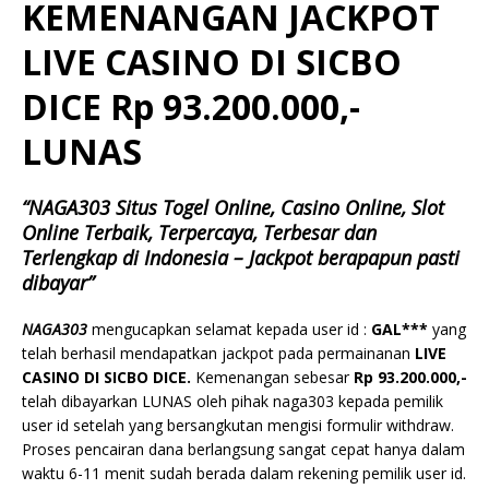
KEMENANGAN JACKPOT
LIVE CASINO DI SICBO
DICE Rp 93.200.000,-
LUNAS
“NAGA303 Situs Togel Online, Casino Online, Slot
Online Terbaik, Terpercaya, Terbesar dan
Terlengkap di Indonesia – Jackpot berapapun pasti
dibayar”
NAGA303
mengucapkan selamat kepada user id :
GAL***
yang
telah berhasil mendapatkan jackpot pada permainanan
LIVE
CASINO DI SICBO DICE.
Kemenangan sebesar
Rp 93.200.000,-
telah dibayarkan LUNAS oleh pihak naga303 kepada pemilik
user id setelah yang bersangkutan mengisi formulir withdraw.
Proses pencairan dana berlangsung sangat cepat hanya dalam
waktu 6-11 menit sudah berada dalam rekening pemilik user id.