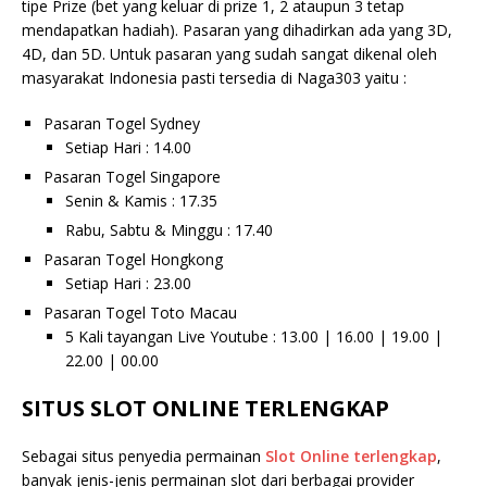
tipe Prize (bet yang keluar di prize 1, 2 ataupun 3 tetap
mendapatkan hadiah). Pasaran yang dihadirkan ada yang 3D,
4D, dan 5D. Untuk pasaran yang sudah sangat dikenal oleh
masyarakat Indonesia pasti tersedia di Naga303 yaitu :
Pasaran Togel Sydney
Setiap Hari : 14.00
Pasaran Togel Singapore
Senin & Kamis : 17.35
Rabu, Sabtu & Minggu : 17.40
Pasaran Togel Hongkong
Setiap Hari : 23.00
Pasaran Togel Toto Macau
5 Kali tayangan Live Youtube : 13.00 | 16.00 | 19.00 |
22.00 | 00.00
SITUS SLOT ONLINE TERLENGKAP
Sebagai situs penyedia permainan
Slot Online terlengkap
,
banyak jenis-jenis permainan slot dari berbagai provider