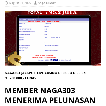
August 31, 2025
naga303adm
NAGA303 JACKPOT LIVE CASINO DI SICBO DICE Rp
93.200.000,- LUNAS
MEMBER NAGA303
MENERIMA PELUNASAN