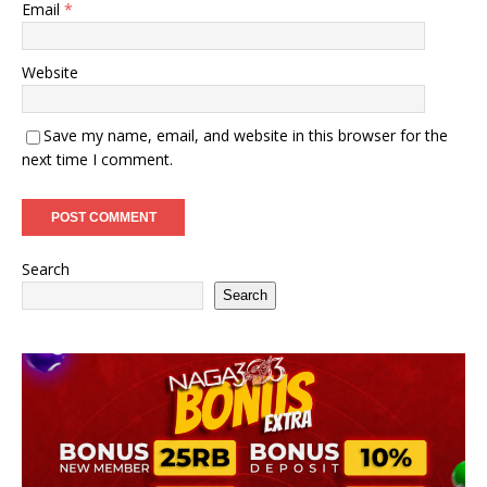
Email
*
Website
Save my name, email, and website in this browser for the
next time I comment.
Search
Search