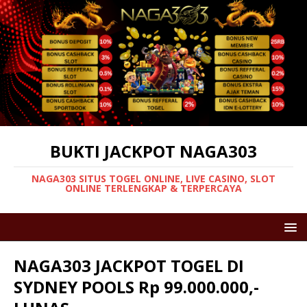
BUKTI JACKPOT NAGA303
NAGA303 SITUS TOGEL ONLINE, LIVE CASINO, SLOT
ONLINE TERLENGKAP & TERPERCAYA
NAGA303 JACKPOT TOGEL DI
SYDNEY POOLS Rp 99.000.000,-