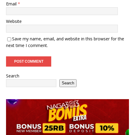
Email
*
Website
Save my name, email, and website in this browser for the
next time I comment.
Search
Search