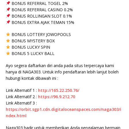
BONUS REFERRAL TOGEL 2%
BONUS REFERRAL CASINO 0.2%
BONUS ROLLINGAN SLOT 0.1%
BONUS EXTRA AJAK TEMAN 15%
BONUS LOTTERY JOWOPOOLS
BONUS MYSTERY BOX
BONUS LUCKY SPIN
BONUS 5 LUCKY BALL
Ayo segera daftarkan diri anda pada situs terpercaya kami
hanya di NAGA303. Untuk info pendaftaran lebih lanjut boleh
hubungi kontak dibawah ini :
Link Alternatif 1 :
http://165.22.250.76/
Link Alternatif 2 :
https://96.9.212.70
Link Alternatif 3 :
https://orbit.sgp1.cdn.digitaloceanspaces.com/naga303/i
ndex.html
Naga303 hadir untuk memberikan Anda pengalaman bermain