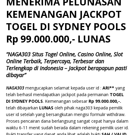
MENERIMA PELUNASAN
KEMENANGAN JACKPOT
TOGEL DI SYDNEY POOLS
Rp 99.000.000,- LUNAS
“NAGA303 Situs Togel Online, Casino Online, Slot
Online Terbaik, Terpercaya, Terbesar dan
Terlengkap di Indonesia – Jackpot berapapun pasti
dibayar”
NAGA303
mengucapkan selamat kepada user id :
ARI**
yang
telah berhasil mendapatkan jackpot pada permainan
TOGEL
DI SYDNEY POOLS
. Kemenangan sebesar
Rp 99.000.000,-.
telah dibayarkan
LUNAS
oleh pihak naga303 kepada pemilik
user id setelah yang bersangkutan mengisi formulir withdraw.
Proses pencairan dana berlangsung sangat cepat hanya dalam
waktu 6-11 menit sudah berada dalam rekening pemilik user id.
Bukti transfer yang dapat anda lihat adalah bukti
SAH / VALID