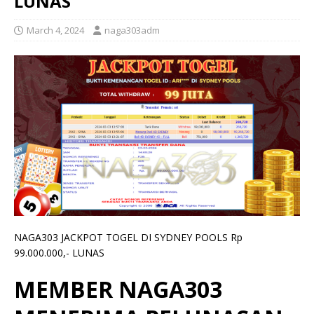
LUNAS
March 4, 2024
naga303adm
NAGA303 JACKPOT TOGEL DI SYDNEY POOLS Rp
99.000.000,- LUNAS
MEMBER NAGA303