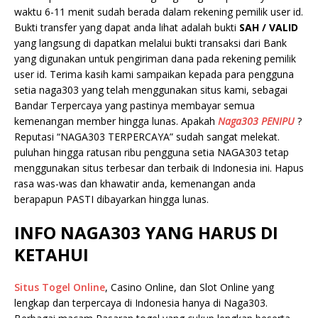
waktu 6-11 menit sudah berada dalam rekening pemilik user id.
Bukti transfer yang dapat anda lihat adalah bukti
SAH / VALID
yang langsung di dapatkan melalui bukti transaksi dari Bank
yang digunakan untuk pengiriman dana pada rekening pemilik
user id. Terima kasih kami sampaikan kepada para pengguna
setia naga303 yang telah menggunakan situs kami, sebagai
Bandar Terpercaya yang pastinya membayar semua
kemenangan member hingga lunas. Apakah
Naga303
PENIPU
?
Reputasi “NAGA303 TERPERCAYA” sudah sangat melekat.
puluhan hingga ratusan ribu pengguna setia NAGA303 tetap
menggunakan situs terbesar dan terbaik di Indonesia ini. Hapus
rasa was-was dan khawatir anda, kemenangan anda
berapapun PASTI dibayarkan hingga lunas.
INFO NAGA303 YANG HARUS DI
KETAHUI
Situs Togel Online
, Casino Online, dan Slot Online yang
lengkap dan terpercaya di Indonesia hanya di Naga303.