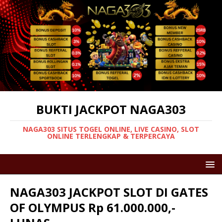
BUKTI JACKPOT NAGA303
NAGA303 SITUS TOGEL ONLINE, LIVE CASINO, SLOT
ONLINE TERLENGKAP & TERPERCAYA
NAGA303 JACKPOT SLOT DI GATES
OF OLYMPUS Rp 61.000.000,-