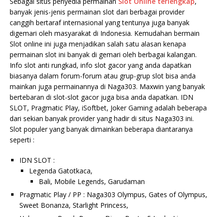
Sebagai situs penyedia permainan
Slot Online terlengkap
,
banyak jenis-jenis permainan slot dari berbagai provider
canggih bertaraf internasional yang tentunya juga banyak
digemari oleh masyarakat di Indonesia. Kemudahan bermain
Slot online ini juga menjadikan salah satu alasan kenapa
permainan slot ini banyak di gemari oleh berbagai kalangan.
Info slot anti rungkad, info slot gacor yang anda dapatkan
biasanya dalam forum-forum atau grup-grup slot bisa anda
mainkan juga permainannya di Naga303. Maxwin yang banyak
bertebaran di slot-slot gacor juga bisa anda dapatkan. IDN
SLOT, Pragmatic Play, iSoftbet, Joker Gaming adalah beberapa
dari sekian banyak provider yang hadir di situs Naga303 ini.
Slot populer yang banyak dimainkan beberapa diantaranya
seperti :
IDN SLOT :
Legenda Gatotkaca,
Bali, Mobile Legends, Garudaman
Pragmatic Play / PP : Naga303 Olympus, Gates of Olympus,
Sweet Bonanza, Starlight Princess,