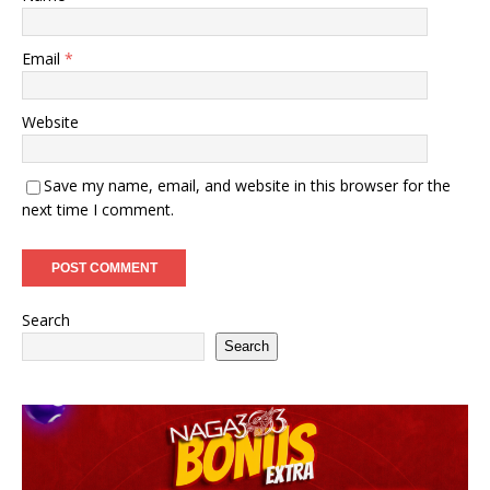
Email
*
Website
Save my name, email, and website in this browser for the
next time I comment.
Search
Search