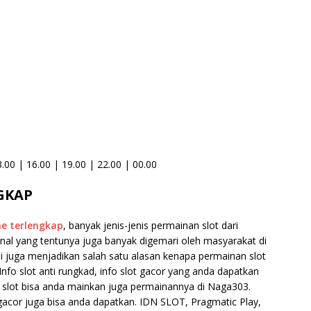
3.00 | 16.00 | 19.00 | 22.00 | 00.00
GKAP
ne terlengkap
, banyak jenis-jenis permainan slot dari
ional yang tentunya juga banyak digemari oleh masyarakat di
i juga menjadikan salah satu alasan kenapa permainan slot
Info slot anti rungkad, info slot gacor yang anda dapatkan
 slot bisa anda mainkan juga permainannya di Naga303.
gacor juga bisa anda dapatkan. IDN SLOT, Pragmatic Play,