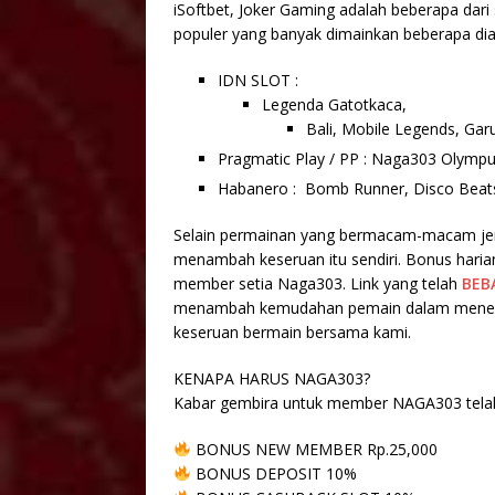
iSoftbet, Joker Gaming adalah beberapa dari s
populer yang banyak dimainkan beberapa dian
IDN SLOT :
Legenda Gatotkaca,
Bali, Mobile Legends, Ga
Pragmatic Play / PP : Naga303 Olympu
Habanero : Bomb Runner, Disco Beats
Selain permainan yang bermacam-macam je
menambah keseruan itu sendiri. Bonus haria
member setia Naga303. Link yang telah
BEB
menambah kemudahan pemain dalam menelus
keseruan bermain bersama kami.
KENAPA HARUS NAGA303?
Kabar gembira untuk member NAGA303 telah
BONUS NEW MEMBER Rp.25,000
BONUS DEPOSIT 10%