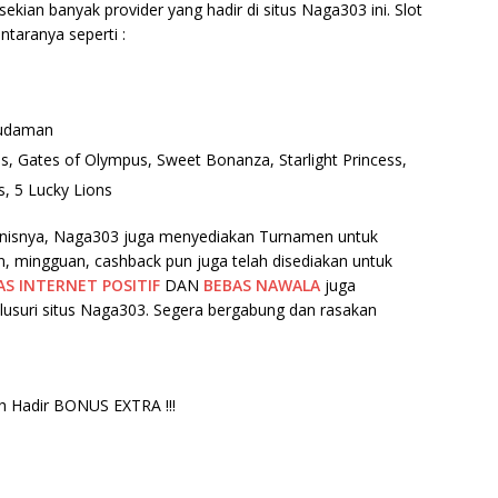
ekian banyak provider yang hadir di situs Naga303 ini. Slot
taranya seperti :
rudaman
s, Gates of Olympus, Sweet Bonanza, Starlight Princess,
, 5 Lucky Lions
nisnya, Naga303 juga menyediakan Turnamen untuk
n, mingguan, cashback pun juga telah disediakan untuk
AS INTERNET POSITIF
DAN
BEBAS NAWALA
juga
uri situs Naga303. Segera bergabung dan rasakan
 Hadir BONUS EXTRA !!!