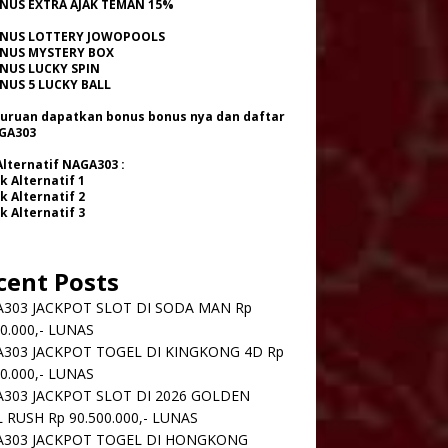
NUS EXTRA AJAK TEMAN 15%
NUS LOTTERY JOWOPOOLS
NUS MYSTERY BOX
NUS LUCKY SPIN
NUS 5 LUCKY BALL
uruan dapatkan bonus bonus nya dan daftar
AGA303
Alternatif NAGA303 :
nk Alternatif
1
nk Alternatif
2
k Alternatif 3
cent Posts
303 JACKPOT SLOT DI SODA MAN Rp
00.000,- LUNAS
303 JACKPOT TOGEL DI KINGKONG 4D Rp
50.000,- LUNAS
303 JACKPOT SLOT DI 2026 GOLDEN
 RUSH Rp 90.500.000,- LUNAS
303 JACKPOT TOGEL DI HONGKONG