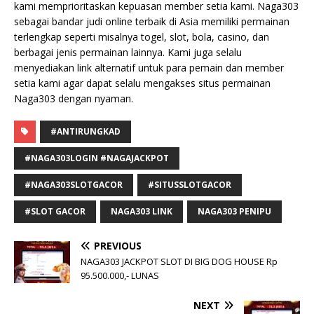
kami memprioritaskan kepuasan member setia kami. Naga303
sebagai bandar judi online terbaik di Asia memiliki permainan
terlengkap seperti misalnya togel, slot, bola, casino, dan
berbagai jenis permainan lainnya. Kami juga selalu
menyediakan link alternatif untuk para pemain dan member
setia kami agar dapat selalu mengakses situs permainan
Naga303 dengan nyaman.
#ANTIRUNGKAD
#NAGA303LOGIN #NAGAJACKPOT
#NAGA303SLOTGACOR
#SITUSSLOTGACOR
#SLOT GACOR
NAGA303 LINK
NAGA303 PENIPU
PREVIOUS
NAGA303 JACKPOT SLOT DI BIG DOG HOUSE Rp
95.500.000,- LUNAS
NEXT