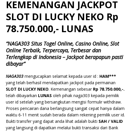
KEMENANGAN JACKPOT
SLOT DI LUCKY NEKO Rp
78.750.000,- LUNAS
“NAGA303 Situs Togel Online, Casino Online, Slot
Online Terbaik, Terpercaya, Terbesar dan
Terlengkap di Indonesia – Jackpot berapapun pasti
dibayar”
NAGA303
mengucapkan selamat kepada user id :
HAM***
yang telah berhasil mendapatkan jackpot pada permainan
SLOT DI LUCKY NEKO
. Kemenangan sebesar
Rp 78.750.000,-.
telah dibayarkan
LUNAS
oleh pihak naga303 kepada pemilik
user id setelah yang bersangkutan mengisi formulir withdraw.
Proses pencairan dana berlangsung sangat cepat hanya dalam
waktu 6-11 menit sudah berada dalam rekening pemilik user id.
Bukti transfer yang dapat anda lihat adalah bukti
SAH / VALID
yang langsung di dapatkan melalui bukti transaksi dari Bank