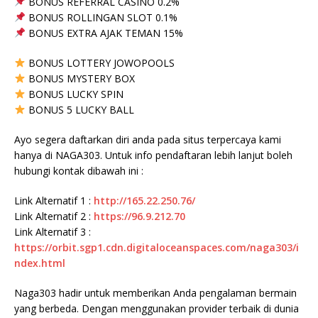
BONUS REFERRAL CASINO 0.2%
BONUS ROLLINGAN SLOT 0.1%
BONUS EXTRA AJAK TEMAN 15%
BONUS LOTTERY JOWOPOOLS
BONUS MYSTERY BOX
BONUS LUCKY SPIN
BONUS 5 LUCKY BALL
Ayo segera daftarkan diri anda pada situs terpercaya kami
hanya di NAGA303. Untuk info pendaftaran lebih lanjut boleh
hubungi kontak dibawah ini :
Link Alternatif 1 :
http://165.22.250.76/
Link Alternatif 2 :
https://96.9.212.70
Link Alternatif 3 :
https://orbit.sgp1.cdn.digitaloceanspaces.com/naga303/i
ndex.html
Naga303 hadir untuk memberikan Anda pengalaman bermain
yang berbeda. Dengan menggunakan provider terbaik di dunia