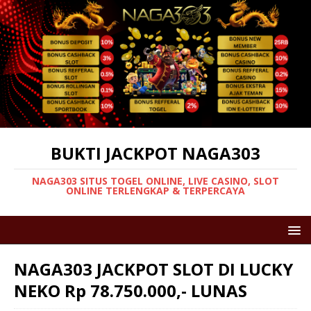
BUKTI JACKPOT NAGA303
NAGA303 SITUS TOGEL ONLINE, LIVE CASINO, SLOT
ONLINE TERLENGKAP & TERPERCAYA
NAGA303 JACKPOT SLOT DI LUCKY
NEKO Rp 78.750.000,- LUNAS