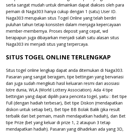
serta sangat mudah untuk dimainkan dapat diakses oleh para
pemain di Naga303 hanya cukup dengan 1 (satu) User ID.
Naga303 merupakan situs Togel Online yang telah berdiri
puluhan tahun tetap konsisten dalam menjaga kepercayaan
member-membernya. Proses deposit yang cepat, wd
berapapun juga dibayarkan menjadi salah satu alasan situs
Naga303 ini menjadi situs yang terpercaya.
SITUS TOGEL ONLINE TERLENGKAP
Situs togel online lengkap dapat anda ditemukan di Naga303.
Pasaran yang sangat beragam, tipe bettingan yang bervariasi
dan juga sudah mengikuti hasil keluaran resmi dari asosiasi
lotre dunia, WLA (World Lottery Association). Ada 4 tipe
bettingan yang dapat dipilih para pencinta togel, yaitu : Bet tipe
Full (dengan hadiah terbesar), Bet tipe Diskon (mendapatkan
diskon untuk setiap bet), Bet tipe BB Bolak Balik (jika result
terbalik dari bet pemain, masih mendapatkan hadiah), dan Bet
tipe Prize (bet yang keluar di prize 1, 2 ataupun 3 tetap
mendapatkan hadiah). Pasaran yang dihadirkan ada yang 3D,