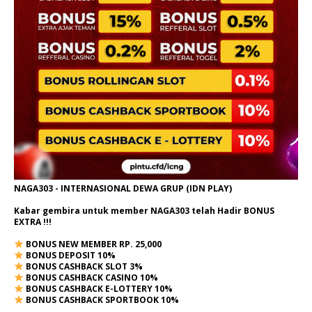
NAGA303 - INTERNASIONAL DEWA GRUP (IDN PLAY)
Kabar gembira untuk member NAGA303 telah Hadir BONUS
EXTRA !!!
BONUS NEW MEMBER RP. 25,000
BONUS DEPOSIT 10%
BONUS CASHBACK SLOT 3%
BONUS CASHBACK CASINO 10%
BONUS CASHBACK E-LOTTERY 10%
BONUS CASHBACK SPORTBOOK 10%