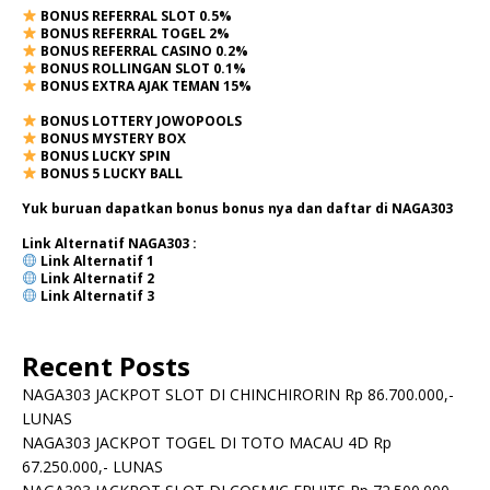
BONUS REFERRAL SLOT 0.5%
BONUS REFERRAL TOGEL 2%
BONUS REFERRAL CASINO 0.2%
BONUS ROLLINGAN SLOT 0.1%
BONUS EXTRA AJAK TEMAN 15%
BONUS LOTTERY JOWOPOOLS
BONUS MYSTERY BOX
BONUS LUCKY SPIN
BONUS 5 LUCKY BALL
Yuk buruan dapatkan bonus bonus nya dan daftar di NAGA303
Link Alternatif NAGA303 :
Link Alternatif
1
Link Alternatif
2
Link Alternatif 3
Recent Posts
NAGA303 JACKPOT SLOT DI CHINCHIRORIN Rp 86.700.000,-
LUNAS
NAGA303 JACKPOT TOGEL DI TOTO MACAU 4D Rp
67.250.000,- LUNAS