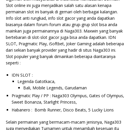
Slot online ini juga menjadikan salah satu alasan kenapa
permainan slot ini banyak di gemari oleh berbagai kalangan.
Info slot anti rungkad, info slot gacor yang anda dapatkan
biasanya dalam forum-forum atau grup-grup slot bisa anda
mainkan juga permainannya di Naga303. Maxwin yang banyak
bertebaran di slot-slot gacor juga bisa anda dapatkan. IDN
SLOT, Pragmatic Play, iSoftbet, Joker Gaming adalah beberapa
dari sekian banyak provider yang hadir di situs Naga303 ini.
Slot populer yang banyak dimainkan beberapa diantaranya
seperti :
IDN SLOT :
Legenda Gatotkaca,
Bali, Mobile Legends, Garudaman
Pragmatic Play / PP : Naga303 Olympus, Gates of Olympus,
Sweet Bonanza, Starlight Princess,
Habanero : Bomb Runner, Disco Beats, 5 Lucky Lions
Selain permainan yang bermacam-macam jenisnya, Naga303
juga menyediakan Turnamen untuk menambah keseruan itu