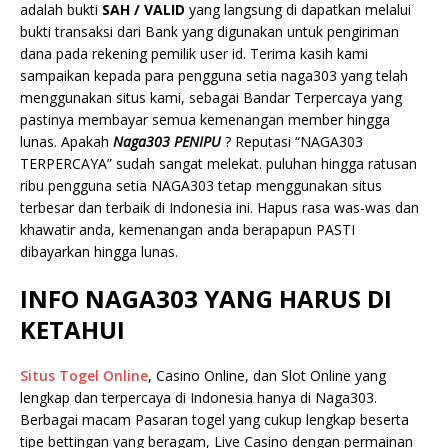
adalah bukti
SAH / VALID
yang langsung di dapatkan melalui
bukti transaksi dari Bank yang digunakan untuk pengiriman
dana pada rekening pemilik user id. Terima kasih kami
sampaikan kepada para pengguna setia naga303 yang telah
menggunakan situs kami, sebagai Bandar Terpercaya yang
pastinya membayar semua kemenangan member hingga
lunas. Apakah
Naga303
PENIPU
? Reputasi “NAGA303
TERPERCAYA” sudah sangat melekat. puluhan hingga ratusan
ribu pengguna setia NAGA303 tetap menggunakan situs
terbesar dan terbaik di Indonesia ini. Hapus rasa was-was dan
khawatir anda, kemenangan anda berapapun PASTI
dibayarkan hingga lunas.
INFO NAGA303 YANG HARUS DI
KETAHUI
Situs Togel Online
, Casino Online, dan Slot Online yang
lengkap dan terpercaya di Indonesia hanya di Naga303.
Berbagai macam Pasaran togel yang cukup lengkap beserta
tipe bettingan yang beragam, Live Casino dengan permainan