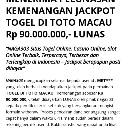
KEMENANGAN JACKPOT
TOGEL DI TOTO MACAU
Rp 90.000.000,- LUNAS
“NAGA303 Situs Togel Online, Casino Online, Slot
Online Terbaik, Terpercaya, Terbesar dan
Terlengkap di Indonesia – Jackpot berapapun pasti
dibayar”
NAGA303
mengucapkan selamat kepada user id :
MET***
yang telah berhasil mendapatkan jackpot pada permainan
TOGEL DI TOTO MACAU
. Kemenangan sebesar
Rp
90.000.000,-.
telah dibayarkan LUNAS oleh pihak naga303
kepada pemilik user id setelah yang bersangkutan mengisi
formulir withdraw. Proses pencairan dana berlangsung sangat
cepat hanya dalam waktu 6-11 menit sudah berada dalam
rekening pemilik user id. Bukti transfer yang dapat anda lihat