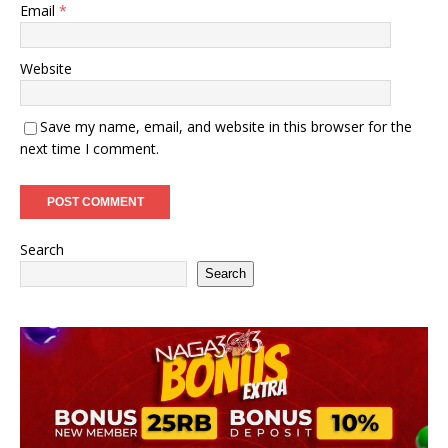
Email
*
Website
Save my name, email, and website in this browser for the
next time I comment.
Search
Search