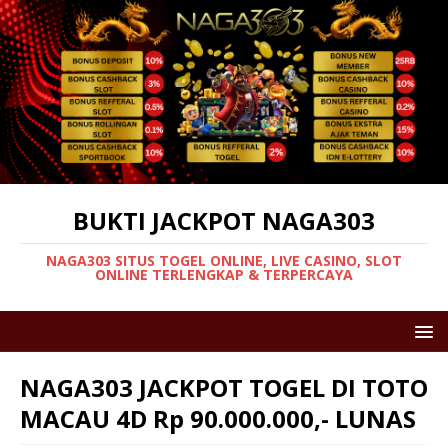
BUKTI JACKPOT NAGA303
NAGA303 SITUS TOGEL ONLINE, LIVE CASINO, SLOT
ONLINE TERLENGKAP & TERPERCAYA
NAGA303 JACKPOT TOGEL DI TOTO
MACAU 4D Rp 90.000.000,- LUNAS