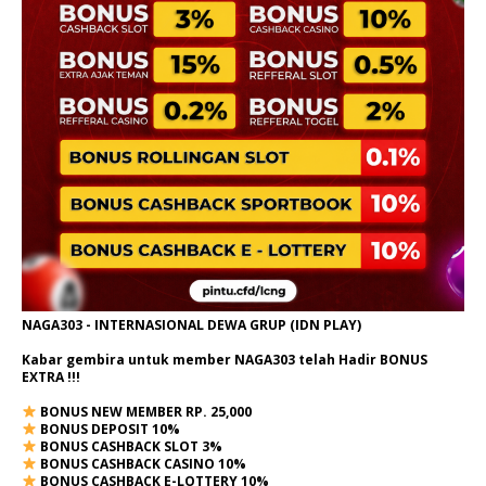
NAGA303 - INTERNASIONAL DEWA GRUP (IDN PLAY)
Kabar gembira untuk member NAGA303 telah Hadir BONUS
EXTRA !!!
BONUS NEW MEMBER RP. 25,000
BONUS DEPOSIT 10%
BONUS CASHBACK SLOT 3%
BONUS CASHBACK CASINO 10%
BONUS CASHBACK E-LOTTERY 10%