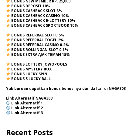
BONUS NEW MEMBER RP. 25,000
BONUS DEPOSIT 10%
BONUS CASHBACK SLOT 3%
BONUS CASHBACK CASINO 10%
BONUS CASHBACK E-LOTTERY 10%
BONUS CASHBACK SPORTBOOK 10%
BONUS REFERRAL SLOT 0.5%
BONUS REFERRAL TOGEL 2%
BONUS REFERRAL CASINO 0.2%
BONUS ROLLINGAN SLOT 0.1%
BONUS EXTRA AJAK TEMAN 15%
BONUS LOTTERY JOWOPOOLS
BONUS MYSTERY BOX
BONUS LUCKY SPIN
BONUS 5 LUCKY BALL
Yuk buruan dapatkan bonus bonus nya dan daftar di NAGA303
Link Alternatif NAGA303 :
Link Alternatif
1
Link Alternatif
2
Link Alternatif 3
Recent Posts