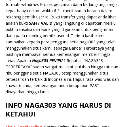
formulir withdraw. Proses pencairan dana berlangsung sangat
cepat hanya dalam waktu 6-11 menit sudah berada dalam
rekening pemilik user id. Bukti transfer yang dapat anda lihat
adalah bukti
SAH / VALID
yang langsung di dapatkan melalui
bukti transaksi dari Bank yang digunakan untuk pengiriman
dana pada rekening pemilik user id. Terima kasih kami
sampaikan kepada para pengguna setia naga303 yang telah
menggunakan situs kami, sebagai Bandar Terpercaya yang
pastinya membayar semua kemenangan member hingga
lunas. Apakah
Naga303
PENIPU
? Reputasi “NAGA303
TERPERCAYA” sudah sangat melekat. puluhan hingga ratusan
ribu pengguna setia NAGA303 tetap menggunakan situs
terbesar dan terbaik di Indonesia ini. Hapus rasa was-was dan
khawatir anda, kemenangan anda berapapun PASTI
dibayarkan hingga lunas.
INFO NAGA303 YANG HARUS DI
KETAHUI
Situs Togel Online
, Casino Online, dan Slot Online yang