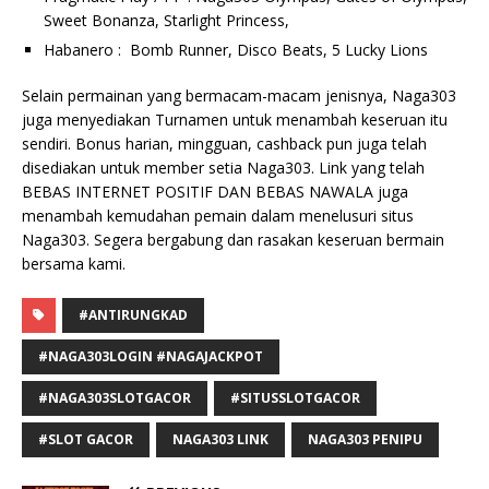
Sweet Bonanza, Starlight Princess,
Habanero : Bomb Runner, Disco Beats, 5 Lucky Lions
Selain permainan yang bermacam-macam jenisnya, Naga303
juga menyediakan Turnamen untuk menambah keseruan itu
sendiri. Bonus harian, mingguan, cashback pun juga telah
disediakan untuk member setia Naga303. Link yang telah
BEBAS INTERNET POSITIF DAN BEBAS NAWALA juga
menambah kemudahan pemain dalam menelusuri situs
Naga303. Segera bergabung dan rasakan keseruan bermain
bersama kami.
#ANTIRUNGKAD
#NAGA303LOGIN #NAGAJACKPOT
#NAGA303SLOTGACOR
#SITUSSLOTGACOR
#SLOT GACOR
NAGA303 LINK
NAGA303 PENIPU