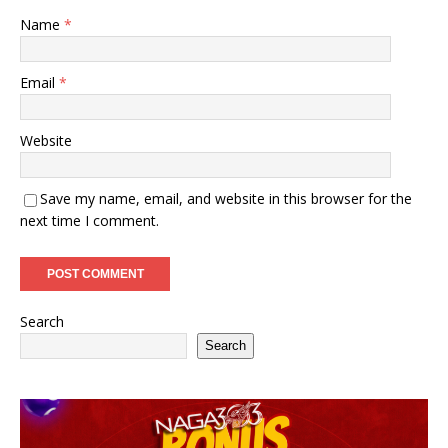
Name
*
Email
*
Website
Save my name, email, and website in this browser for the
next time I comment.
Search
Search