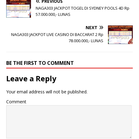
PREVIOUS
NAGA303 JACKPOT TOGEL DI SYDNEY POOLS 4D Rp
57.000.000,- LUNAS
NEXT
NAGA303 JACKPOT LIVE CASINO DI BACCARAT 2 Rp
78.000.000,- LUNAS
BE THE FIRST TO COMMENT
Leave a Reply
Your email address will not be published.
Comment