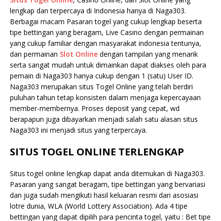
lengkap dan terpercaya di Indonesia hanya di Naga303.
Berbagai macam Pasaran togel yang cukup lengkap beserta
tipe bettingan yang beragam, Live Casino dengan permainan
yang cukup familiar dengan masyarakat indonesia tentunya,
dan permainan
Slot Online
dengan tampilan yang menarik
serta sangat mudah untuk dimainkan dapat diakses oleh para
pemain di Naga303 hanya cukup dengan 1 (satu) User ID.
Naga303 merupakan situs Togel Online yang telah berdiri
puluhan tahun tetap konsisten dalam menjaga kepercayaan
member-membernya. Proses deposit yang cepat, wd
berapapun juga dibayarkan menjadi salah satu alasan situs
Naga303 ini menjadi situs yang terpercaya.
SITUS TOGEL ONLINE TERLENGKAP
Situs togel online lengkap dapat anda ditemukan di Naga303.
Pasaran yang sangat beragam, tipe bettingan yang bervariasi
dan juga sudah mengikuti hasil keluaran resmi dari asosiasi
lotre dunia, WLA (World Lottery Association). Ada 4 tipe
bettingan yang dapat dipilih para pencinta togel, yaitu : Bet tipe