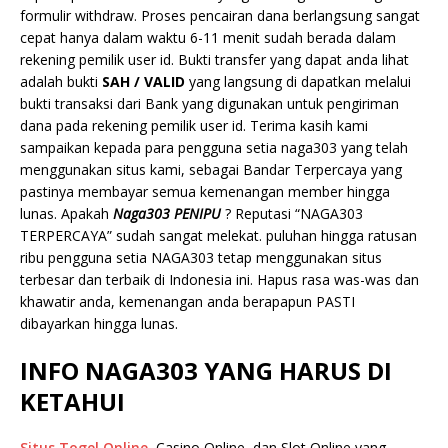
formulir withdraw. Proses pencairan dana berlangsung sangat
cepat hanya dalam waktu 6-11 menit sudah berada dalam
rekening pemilik user id. Bukti transfer yang dapat anda lihat
adalah bukti
SAH / VALID
yang langsung di dapatkan melalui
bukti transaksi dari Bank yang digunakan untuk pengiriman
dana pada rekening pemilik user id. Terima kasih kami
sampaikan kepada para pengguna setia naga303 yang telah
menggunakan situs kami, sebagai Bandar Terpercaya yang
pastinya membayar semua kemenangan member hingga
lunas. Apakah
Naga303
PENIPU
? Reputasi “NAGA303
TERPERCAYA” sudah sangat melekat. puluhan hingga ratusan
ribu pengguna setia NAGA303 tetap menggunakan situs
terbesar dan terbaik di Indonesia ini. Hapus rasa was-was dan
khawatir anda, kemenangan anda berapapun PASTI
dibayarkan hingga lunas.
INFO NAGA303 YANG HARUS DI
KETAHUI
Situs Togel Online
, Casino Online, dan Slot Online yang