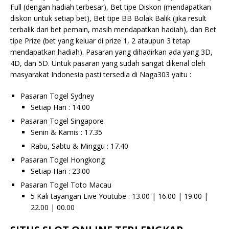
Full (dengan hadiah terbesar), Bet tipe Diskon (mendapatkan
diskon untuk setiap bet), Bet tipe BB Bolak Balik (jika result
terbalik dari bet pemain, masih mendapatkan hadiah), dan Bet
tipe Prize (bet yang keluar di prize 1, 2 ataupun 3 tetap
mendapatkan hadiah). Pasaran yang dihadirkan ada yang 3D,
4D, dan 5D. Untuk pasaran yang sudah sangat dikenal oleh
masyarakat Indonesia pasti tersedia di Naga303 yaitu :
Pasaran Togel Sydney
Setiap Hari : 14.00
Pasaran Togel Singapore
Senin & Kamis : 17.35
Rabu, Sabtu & Minggu : 17.40
Pasaran Togel Hongkong
Setiap Hari : 23.00
Pasaran Togel Toto Macau
5 Kali tayangan Live Youtube : 13.00 | 16.00 | 19.00 |
22.00 | 00.00