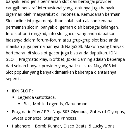
banyak jenis-jenis permainan slot dari berbagai provider
canggih bertaraf internasional yang tentunya juga banyak
digemari oleh masyarakat di Indonesia. Kemudahan bermain
Slot online ini juga menjadikan salah satu alasan kenapa
permainan slot ini banyak di gemari oleh berbagai kalangan.
Info slot anti rungkad, info slot gacor yang anda dapatkan
biasanya dalam forum-forum atau grup-grup slot bisa anda
mainkan juga permainannya di Naga303. Maxwin yang banyak
bertebaran di slot-slot gacor juga bisa anda dapatkan. IDN
SLOT, Pragmatic Play, iSoftbet, Joker Gaming adalah beberapa
dari sekian banyak provider yang hadir di situs Naga303 ini.
Slot populer yang banyak dimainkan beberapa diantaranya
seperti :
IDN SLOT :
Legenda Gatotkaca,
Bali, Mobile Legends, Garudaman
Pragmatic Play / PP : Naga303 Olympus, Gates of Olympus,
Sweet Bonanza, Starlight Princess,
Habanero : Bomb Runner, Disco Beats, 5 Lucky Lions