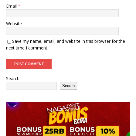
Email
*
Website
Save my name, email, and website in this browser for the
next time I comment.
Search
Search