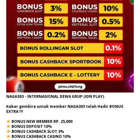
NAGA303 - INTERNASIONAL DEWA GRUP (IDN PLAY)
Kabar gembira untuk member NAGA303 telah Hadir BONUS
EXTRA !!!
BONUS NEW MEMBER RP. 25,000
BONUS DEPOSIT 10%
BONUS CASHBACK SLOT 3%
BONUS CASHBACK CASINO 10%