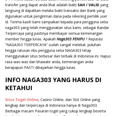
transfer yang dapat anda lihat adalah bukti
SAH / VALID
yang
langsung di dapatkan melalui bukti transaksi dari Bank yang
digunakan untuk pengiriman dana pada rekening pemilik user
id. Terima kasih kami sampaikan kepada para pengguna setia
naga303 yang telah menggunakan situs kami, sebagai Bandar
Terpercaya yang pastinya membayar semua kemenangan
member hingga lunas. Apakah
Naga303
PENIPU
? Reputasi
“NAGA303 TERPERCAYA” sudah sangat melekat. puluhan
hingga ratusan ribu pengguna setia NAGA303 tetap
menggunakan situs terbesar dan terbaik di Indonesia ini. Hapus
rasa was-was dan khawatir anda, kemenangan anda
berapapun PASTI dibayarkan hingga lunas.
INFO NAGA303 YANG HARUS DI
KETAHUI
Situs Togel Online
, Casino Online, dan Slot Online yang
lengkap dan terpercaya di Indonesia hanya di Naga303.
Berbagai macam Pasaran togel yang cukup lengkap beserta