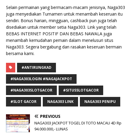
Selain permainan yang bermacam-macam jenisnya, Naga303
juga menyediakan Turnamen untuk menambah keseruan itu
sendiri. Bonus harian, mingguan, cashback pun juga telah
disediakan untuk member setia Naga303. Link yang telah
BEBAS INTERNET POSITIF DAN BEBAS NAWALA juga
menambah kemudahan pemain dalam menelusuri situs
Naga303. Segera bergabung dan rasakan keseruan bermain
bersama kami.
#ANTIRUNGKAD
#NAGA303LOGIN #NAGAJACKPOT
#NAGA303SLOTGACOR
#SITUSSLOTGACOR
#SLOT GACOR
NAGA303 LINK
NAGA303 PENIPU
PREVIOUS
NAGA303 JACKPOT TOGEL DI TOTO MACAU 4D Rp
94.000.000,- LUNAS