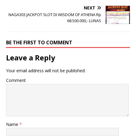
NEXT
NAGA303 JACKPOT SLOT DI WISDOM OF ATHENA Rp
68.500.000,- LUNAS
BE THE FIRST TO COMMENT
Leave a Reply
Your email address will not be published.
Comment
Name
*