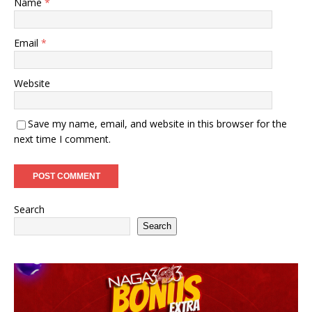
Name
*
Email
*
Website
Save my name, email, and website in this browser for the
next time I comment.
Search
Search