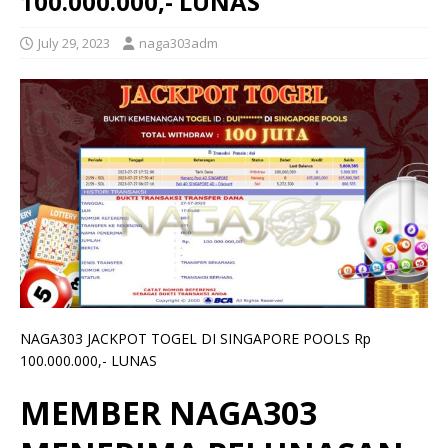
100.000.000,- LUNAS
July 29, 2023
naga303adm
NAGA303 JACKPOT TOGEL DI SINGAPORE POOLS Rp
100.000.000,- LUNAS
MEMBER NAGA303