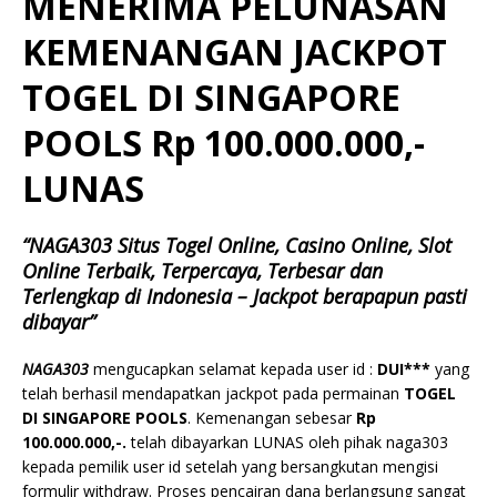
MENERIMA PELUNASAN
KEMENANGAN JACKPOT
TOGEL DI SINGAPORE
POOLS Rp 100.000.000,-
LUNAS
“NAGA303 Situs Togel Online, Casino Online, Slot
Online Terbaik, Terpercaya, Terbesar dan
Terlengkap di Indonesia – Jackpot berapapun pasti
dibayar”
NAGA303
mengucapkan selamat kepada user id :
DUI***
yang
telah berhasil mendapatkan jackpot pada permainan
TOGEL
DI SINGAPORE
POOLS
. Kemenangan sebesar
Rp
100.000.000,-.
telah dibayarkan LUNAS oleh pihak naga303
kepada pemilik user id setelah yang bersangkutan mengisi
formulir withdraw. Proses pencairan dana berlangsung sangat