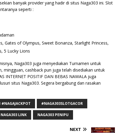
ekian banyak provider yang hadir di situs Naga303 ini. Slot
taranya seperti :
rudaman
s, Gates of Olympus, Sweet Bonanza, Starlight Princess,
, 5 Lucky Lions
nisnya, Naga303 juga menyediakan Turnamen untuk
n, mingguan, cashback pun juga telah disediakan untuk
BEBAS INTERNET POSITIF DAN BEBAS NAWALA juga
uri situs Naga303. Segera bergabung dan rasakan
 #NAGAJACKPOT
#NAGA303SLOTGACOR
NAGA303 LINK
NAGA303 PENIPU
NEXT