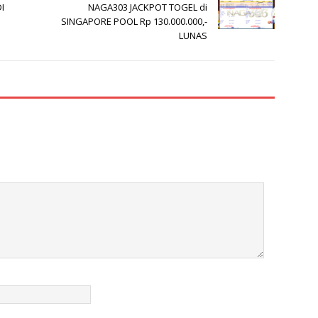
I
NAGA303 JACKPOT TOGEL di
SINGAPORE POOL Rp 130.000.000,-
LUNAS