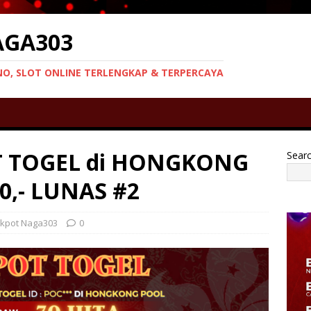
AGA303
INO, SLOT ONLINE TERLENGKAP & TERPERCAYA
T TOGEL di HONGKONG
Sear
0,- LUNAS #2
ackpot Naga303
0