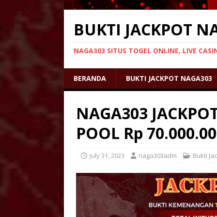
BUKTI JACKPOT N
NAGA303 SITUS TOGEL ONLINE, LIVE CAS
BERANDA
BUKTI JACKPOT NAGA303
NAGA303 JACKPO
POOL Rp 70.000.00
July 31, 2023
naga303adm
Bukti J