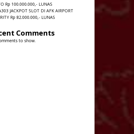
O Rp 100.000.000,- LUNAS
303 JACKPOT SLOT DI AFK AIRPORT
RITY Rp 82.000.000,- LUNAS
cent Comments
omments to show.