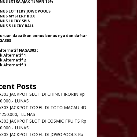
NUS EXTRA AJAK TEMAN 15%
NUS LOTTERY JOWOPOOLS
NUS MYSTERY BOX
NUS LUCKY SPIN
NUS 5 LUCKY BALL
uruan dapatkan bonus bonus nya dan daftar
AGA303
Alternatif NAGA303 :
nk Alternatif
1
nk Alternatif
2
k Alternatif 3
cent Posts
303 JACKPOT SLOT DI CHINCHIRORIN Rp
00.000,- LUNAS
303 JACKPOT TOGEL DI TOTO MACAU 4D
7.250.000,- LUNAS
303 JACKPOT SLOT DI COSMIC FRUITS Rp
00.000,- LUNAS
303 JACKPOT TOGEL DI JOWOPOOLS Rp