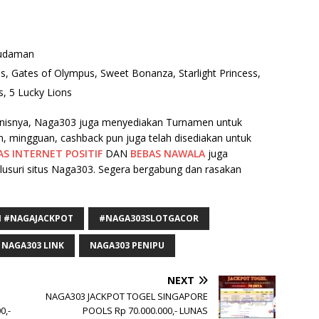
rudaman
s, Gates of Olympus, Sweet Bonanza, Starlight Princess,
, 5 Lucky Lions
nisnya, Naga303 juga menyediakan Turnamen untuk
n, mingguan, cashback pun juga telah disediakan untuk
AS INTERNET POSITIF
DAN
BEBAS NAWALA
juga
uri situs Naga303. Segera bergabung dan rasakan
 #NAGAJACKPOT
#NAGA303SLOTGACOR
NAGA303 LINK
NAGA303 PENIPU
NEXT
NAGA303 JACKPOT TOGEL SINGAPORE
0,-
POOLS Rp 70.000.000,- LUNAS