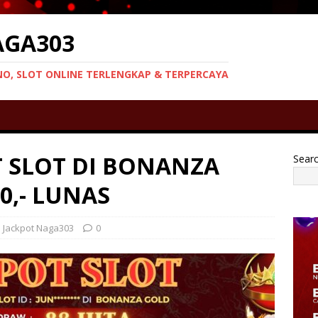
AGA303
INO, SLOT ONLINE TERLENGKAP & TERPERCAYA
 SLOT DI BONANZA
Sear
00,- LUNAS
i Jackpot Naga303
0