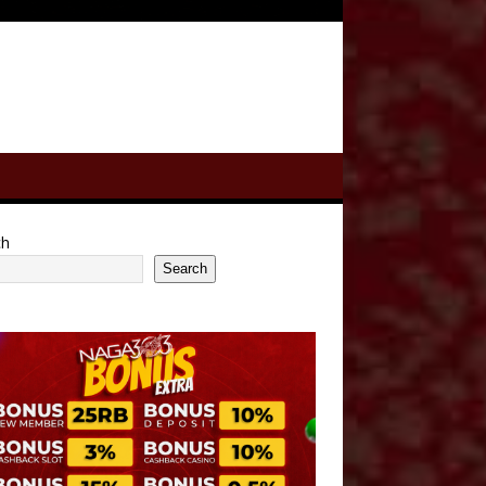
ch
Search