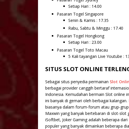
Setiap Hari : 14.00
Pasaran Togel Singapore
Senin & Kamis : 17.35
Rabu, Sabtu & Minggu : 17.40
Pasaran Togel Hongkong
Setiap Hari : 23.00
Pasaran Togel Toto Macau
5 Kali tayangan Live Youtube : 1
SITUS SLOT ONLINE TERLEN
Sebagai situs penyedia permainan
Slot Onli
berbagai provider canggih bertaraf internas
Indonesia. Kemudahan bermain Slot online in
ini banyak di gemari oleh berbagai kalangan. 
biasanya dalam forum-forum atau grup-grup
Maxwin yang banyak bertebaran di slot-slot 
iSoftbet, Joker Gaming adalah beberapa dari s
populer yang banyak dimainkan beberapa dian