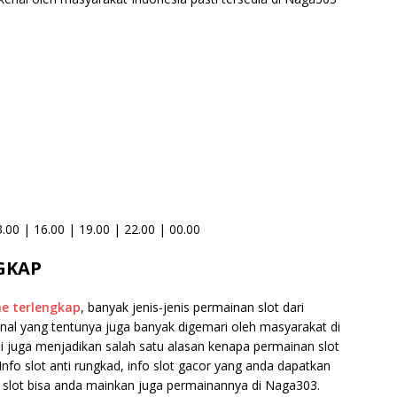
3.00 | 16.00 | 19.00 | 22.00 | 00.00
GKAP
ne terlengkap
, banyak jenis-jenis permainan slot dari
ional yang tentunya juga banyak digemari oleh masyarakat di
i juga menjadikan salah satu alasan kenapa permainan slot
Info slot anti rungkad, info slot gacor yang anda dapatkan
 slot bisa anda mainkan juga permainannya di Naga303.