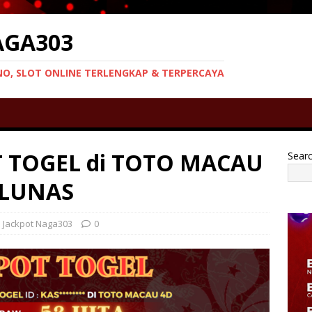
AGA303
INO, SLOT ONLINE TERLENGKAP & TERPERCAYA
 TOGEL di TOTO MACAU
Sear
- LUNAS
i Jackpot Naga303
0