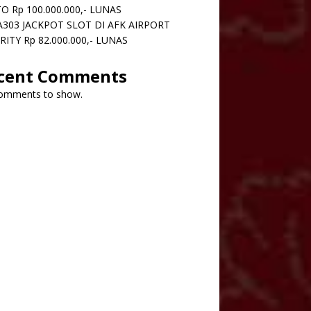
O Rp 100.000.000,- LUNAS
303 JACKPOT SLOT DI AFK AIRPORT
RITY Rp 82.000.000,- LUNAS
cent Comments
omments to show.