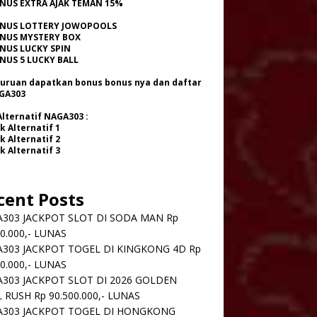
NUS EXTRA AJAK TEMAN 15%
NUS LOTTERY JOWOPOOLS
NUS MYSTERY BOX
NUS LUCKY SPIN
NUS 5 LUCKY BALL
uruan dapatkan bonus bonus nya dan daftar
AGA303
Alternatif NAGA303 :
nk Alternatif
1
nk Alternatif
2
k Alternatif 3
cent Posts
303 JACKPOT SLOT DI SODA MAN Rp
00.000,- LUNAS
303 JACKPOT TOGEL DI KINGKONG 4D Rp
50.000,- LUNAS
303 JACKPOT SLOT DI 2026 GOLDEN
 RUSH Rp 90.500.000,- LUNAS
303 JACKPOT TOGEL DI HONGKONG