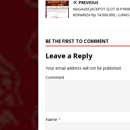
PREVIOUS
NAGA303 JACKPOT SLOT di PYRA
BONANZA Rp 74.000.000,- LUNAS
BE THE FIRST TO COMMENT
Leave a Reply
Your email address will not be published.
Comment
Name
*