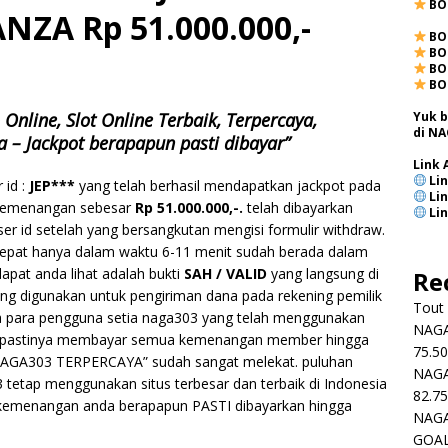
BO
ZA Rp 51.000.000,-
BO
BO
BO
BO
Online, Slot Online Terbaik, Terpercaya,
Yuk b
di N
a – Jackpot berapapun pasti dibayar”
Link 
Li
 id :
JEP***
yang telah berhasil mendapatkan jackpot pada
Li
Kemenangan sebesar
Rp
51.000.000
,-.
telah dibayarkan
Lin
r id setelah yang bersangkutan mengisi formulir withdraw.
cepat hanya dalam waktu 6-11 menit sudah berada dalam
 dapat anda lihat adalah bukti
SAH / VALID
yang langsung di
Re
yang digunakan untuk pengiriman dana pada rekening pemilik
Tout 
da para pengguna setia naga303 yang telah menggunakan
NAGA
ng pastinya membayar semua kemenangan member hingga
75.5
NAGA303 TERPERCAYA” sudah sangat melekat. puluhan
NAGA
 tetap menggunakan situs terbesar dan terbaik di Indonesia
82.7
, kemenangan anda berapapun PASTI dibayarkan hingga
NAGA
GOAL