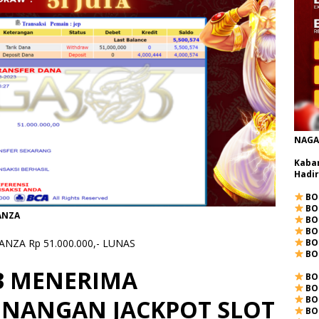
NAGA
Kaba
Hadir
BO
BO
ANZA
BO
BO
NZA Rp 51.000.000,- LUNAS
BO
BO
3 MENERIMA
BO
BO
BO
NANGAN JACKPOT SLOT
BO