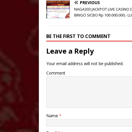
PREVIOUS
NAGA303 JACKPOT LIVE CASINO D
BINGO SICBO Rp 100.000.000,- L
BE THE FIRST TO COMMENT
Leave a Reply
Your email address will not be published.
Comment
Name
*