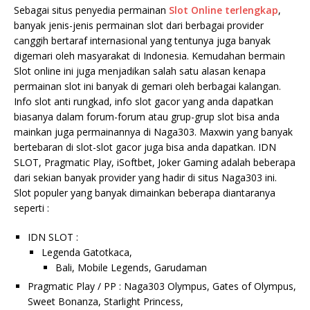
Sebagai situs penyedia permainan
Slot Online terlengkap
,
banyak jenis-jenis permainan slot dari berbagai provider
canggih bertaraf internasional yang tentunya juga banyak
digemari oleh masyarakat di Indonesia. Kemudahan bermain
Slot online ini juga menjadikan salah satu alasan kenapa
permainan slot ini banyak di gemari oleh berbagai kalangan.
Info slot anti rungkad, info slot gacor yang anda dapatkan
biasanya dalam forum-forum atau grup-grup slot bisa anda
mainkan juga permainannya di Naga303. Maxwin yang banyak
bertebaran di slot-slot gacor juga bisa anda dapatkan. IDN
SLOT, Pragmatic Play, iSoftbet, Joker Gaming adalah beberapa
dari sekian banyak provider yang hadir di situs Naga303 ini.
Slot populer yang banyak dimainkan beberapa diantaranya
seperti :
IDN SLOT :
Legenda Gatotkaca,
Bali, Mobile Legends, Garudaman
Pragmatic Play / PP : Naga303 Olympus, Gates of Olympus,
Sweet Bonanza, Starlight Princess,