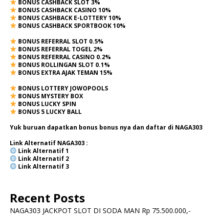
BONUS CASHBACK SLOT 3%
BONUS CASHBACK CASINO 10%
BONUS CASHBACK E-LOTTERY 10%
BONUS CASHBACK SPORTBOOK 10%
BONUS REFERRAL SLOT 0.5%
BONUS REFERRAL TOGEL 2%
BONUS REFERRAL CASINO 0.2%
BONUS ROLLINGAN SLOT 0.1%
BONUS EXTRA AJAK TEMAN 15%
BONUS LOTTERY JOWOPOOLS
BONUS MYSTERY BOX
BONUS LUCKY SPIN
BONUS 5 LUCKY BALL
Yuk buruan dapatkan bonus bonus nya dan daftar di NAGA303
Link Alternatif NAGA303 :
Link Alternatif
1
Link Alternatif
2
Link Alternatif 3
Recent Posts
NAGA303 JACKPOT SLOT DI SODA MAN Rp 75.500.000,-