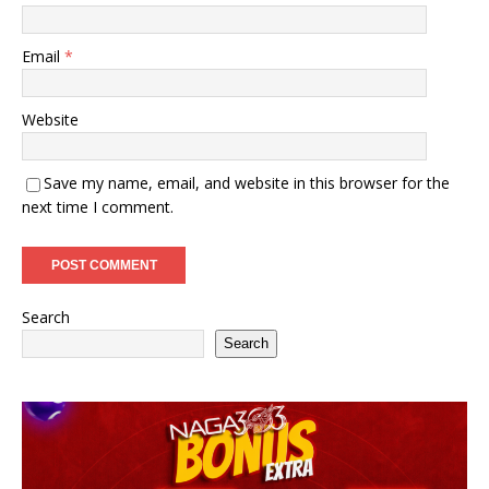
Email
*
Website
Save my name, email, and website in this browser for the
next time I comment.
Search
Search