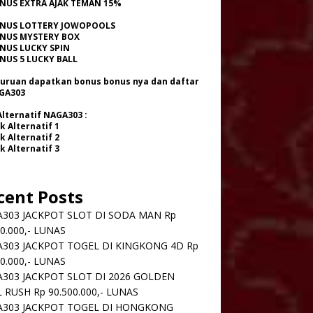
NUS EXTRA AJAK TEMAN 15%
NUS LOTTERY JOWOPOOLS
NUS MYSTERY BOX
NUS LUCKY SPIN
NUS 5 LUCKY BALL
uruan dapatkan bonus bonus nya dan daftar
AGA303
Alternatif NAGA303 :
nk Alternatif
1
nk Alternatif
2
k Alternatif 3
cent Posts
303 JACKPOT SLOT DI SODA MAN Rp
00.000,- LUNAS
303 JACKPOT TOGEL DI KINGKONG 4D Rp
50.000,- LUNAS
303 JACKPOT SLOT DI 2026 GOLDEN
 RUSH Rp 90.500.000,- LUNAS
303 JACKPOT TOGEL DI HONGKONG