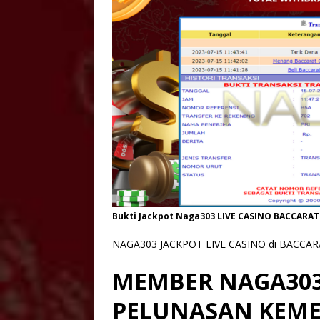
Bukti Jackpot Naga303 LIVE CASINO BACCARAT
NAGA303 JACKPOT LIVE CASINO di BACCARA
MEMBER NAGA30
PELUNASAN KEME