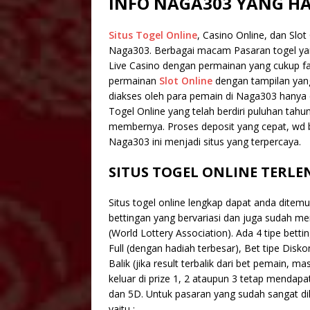
INFO NAGA303 YANG HA
Situs Togel Online
, Casino Online, dan Slot
Naga303. Berbagai macam Pasaran togel yan
Live Casino dengan permainan yang cukup fa
permainan
Slot Online
dengan tampilan yan
diakses oleh para pemain di Naga303 hanya 
Togel Online yang telah berdiri puluhan ta
membernya. Proses deposit yang cepat, wd b
Naga303 ini menjadi situs yang terpercaya.
SITUS TOGEL ONLINE TERL
Situs togel online lengkap dapat anda ditem
bettingan yang bervariasi dan juga sudah meng
(World Lottery Association). Ada 4 tipe bettin
Full (dengan hadiah terbesar), Bet tipe Disk
Balik (jika result terbalik dari bet pemain, 
keluar di prize 1, 2 ataupun 3 tetap mendap
dan 5D. Untuk pasaran yang sudah sangat di
yaitu :