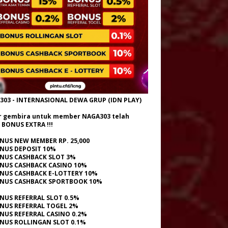
303 - INTERNASIONAL DEWA GRUP (IDN PLAY)
r gembira untuk member NAGA303 telah
 BONUS EXTRA !!!
NUS NEW MEMBER RP. 25,000
NUS DEPOSIT 10%
NUS CASHBACK SLOT 3%
NUS CASHBACK CASINO 10%
NUS CASHBACK E-LOTTERY 10%
NUS CASHBACK SPORTBOOK 10%
NUS REFERRAL SLOT 0.5%
NUS REFERRAL TOGEL 2%
NUS REFERRAL CASINO 0.2%
NUS ROLLINGAN SLOT 0.1%