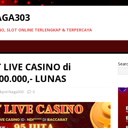
AGA303
INO, SLOT ONLINE TERLENGKAP & TERPERCAYA
LIVE CASINO di
Sear
00.000,- LUNAS
ackpot Naga303
0