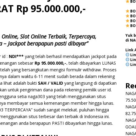
BO
T Rp 95.000.000,-
BO
BO
BO
BO
Online, Slot Online Terbaik, Terpercaya,
Yuk b
di N
a – Jackpot berapapun pasti dibayar”
Link 
Li
 id :
NDI***
yang telah berhasil mendapatkan jackpot pada
Li
nangan sebesar
Rp 95.000.000,-.
telah dibayarkan LUNAS
Lin
etelah yang bersangkutan mengisi formulir withdraw. Proses
anya dalam waktu 6-11 menit sudah berada dalam rekening
a lihat adalah bukti
SAH / VALID
yang langsung di dapatkan
Re
akan untuk pengiriman dana pada rekening pemilik user id.
NAGA
engguna setia naga303 yang telah menggunakan situs
75.5
tinya membayar semua kemenangan member hingga lunas.
NAGA
3 TERPERCAYA” sudah sangat melekat. puluhan hingga
82.7
enggunakan situs terbesar dan terbaik di Indonesia ini.
NAGA
enangan anda berapapun PASTI dibayarkan hingga lunas.
GOAL
NAGA