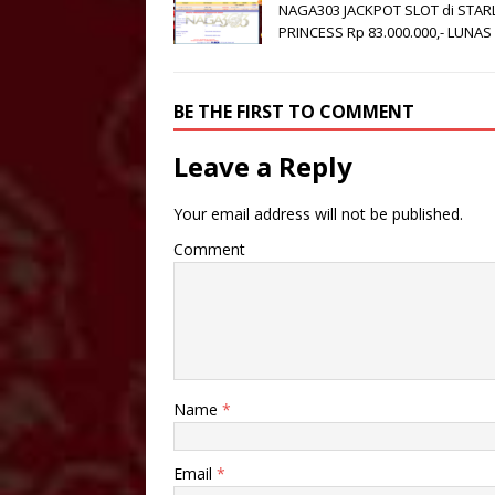
NAGA303 JACKPOT SLOT di STAR
PRINCESS Rp 83.000.000,- LUNAS
BE THE FIRST TO COMMENT
Leave a Reply
Your email address will not be published.
Comment
Name
*
Email
*