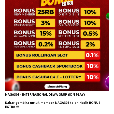
NAGA303 - INTERNASIONAL DEWA GRUP (IDN PLAY)
Kabar gembira untuk member NAGA303 telah Hadir BONUS
EXTRA !!!