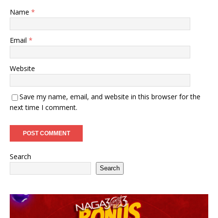
Name
*
Email
*
Website
Save my name, email, and website in this browser for the
next time I comment.
Search
Search