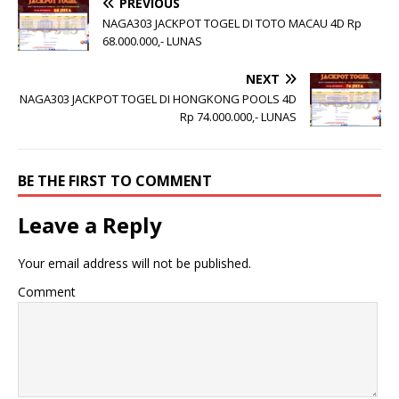
PREVIOUS
NAGA303 JACKPOT TOGEL DI TOTO MACAU 4D Rp
68.000.000,- LUNAS
NEXT
NAGA303 JACKPOT TOGEL DI HONGKONG POOLS 4D
Rp 74.000.000,- LUNAS
BE THE FIRST TO COMMENT
Leave a Reply
Your email address will not be published.
Comment