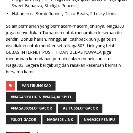
Sweet Bonanza, Starlight Princess,
Habanero : Bomb Runner, Disco Beats, 5 Lucky Lions
Selain permainan yang bermacam-macam jenisnya, Naga303
juga menyediakan Turnamen untuk menambah keseruan itu
sendiri. Bonus harian, mingguan, cashback pun juga telah
disediakan untuk member setia Naga303. Link yang telah
BEBAS INTERNET POSITIF DAN BEBAS NAWALA juga
menambah kemudahan pemain dalam menelusuri situs
Naga303. Segera bergabung dan rasakan keseruan bermain
bersama kami.
#ANTIRUNGKAD
#NAGA303LOGIN #NAGAJACKPOT
#NAGA303SLOTGACOR
#SITUSSLOTGACOR
#SLOT GACOR
NAGA303 LINK
NAGA303 PENIPU