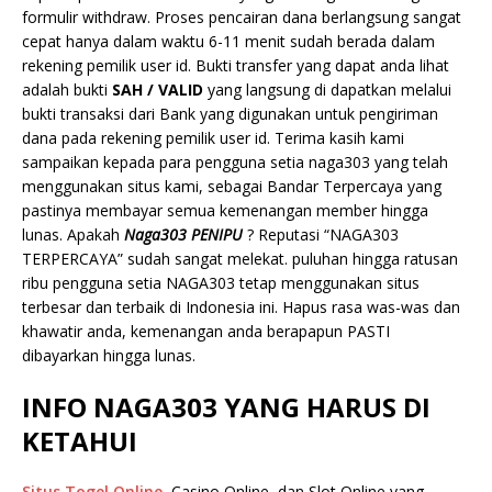
formulir withdraw. Proses pencairan dana berlangsung sangat
cepat hanya dalam waktu 6-11 menit sudah berada dalam
rekening pemilik user id. Bukti transfer yang dapat anda lihat
adalah bukti
SAH / VALID
yang langsung di dapatkan melalui
bukti transaksi dari Bank yang digunakan untuk pengiriman
dana pada rekening pemilik user id. Terima kasih kami
sampaikan kepada para pengguna setia naga303 yang telah
menggunakan situs kami, sebagai Bandar Terpercaya yang
pastinya membayar semua kemenangan member hingga
lunas. Apakah
Naga303
PENIPU
? Reputasi “NAGA303
TERPERCAYA” sudah sangat melekat. puluhan hingga ratusan
ribu pengguna setia NAGA303 tetap menggunakan situs
terbesar dan terbaik di Indonesia ini. Hapus rasa was-was dan
khawatir anda, kemenangan anda berapapun PASTI
dibayarkan hingga lunas.
INFO NAGA303 YANG HARUS DI
KETAHUI
Situs Togel Online
, Casino Online, dan Slot Online yang