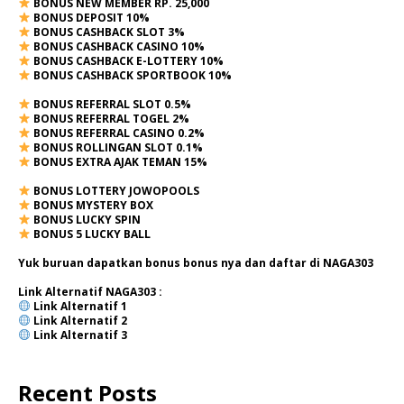
BONUS NEW MEMBER RP. 25,000
BONUS DEPOSIT 10%
BONUS CASHBACK SLOT 3%
BONUS CASHBACK CASINO 10%
BONUS CASHBACK E-LOTTERY 10%
BONUS CASHBACK SPORTBOOK 10%
BONUS REFERRAL SLOT 0.5%
BONUS REFERRAL TOGEL 2%
BONUS REFERRAL CASINO 0.2%
BONUS ROLLINGAN SLOT 0.1%
BONUS EXTRA AJAK TEMAN 15%
BONUS LOTTERY JOWOPOOLS
BONUS MYSTERY BOX
BONUS LUCKY SPIN
BONUS 5 LUCKY BALL
Yuk buruan dapatkan bonus bonus nya dan daftar di NAGA303
Link Alternatif NAGA303 :
Link Alternatif
1
Link Alternatif
2
Link Alternatif 3
Recent Posts