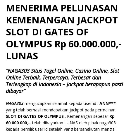
MENERIMA PELUNASAN
KEMENANGAN JACKPOT
SLOT DI GATES OF
OLYMPUS Rp 60.000.000,-
LUNAS
“NAGA303 Situs Togel Online, Casino Online, Slot
Online Terbaik, Terpercaya, Terbesar dan
Terlengkap di Indonesia – Jackpot berapapun pasti
dibayar”
NAGA303
mengucapkan selamat kepada user id :
ANN***
yang telah berhasil mendapatkan jackpot pada permainan
SLOT DI GATES OF OLYMPUS
. Kemenangan sebesar
Rp
60.000.000,-.
telah dibayarkan LUNAS oleh pihak naga303
kepada pemilik user id setelah yang bersangkutan mengisi