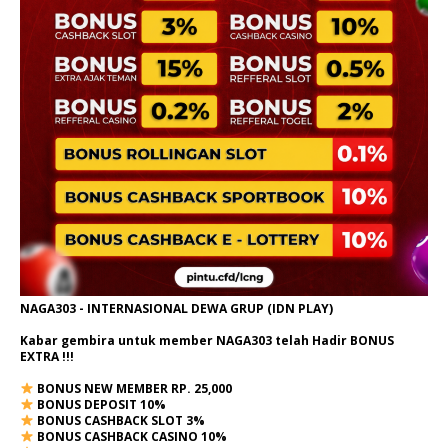
NAGA303 - INTERNASIONAL DEWA GRUP (IDN PLAY)
Kabar gembira untuk member NAGA303 telah Hadir BONUS
EXTRA !!!
BONUS NEW MEMBER RP. 25,000
BONUS DEPOSIT 10%
BONUS CASHBACK SLOT 3%
BONUS CASHBACK CASINO 10%