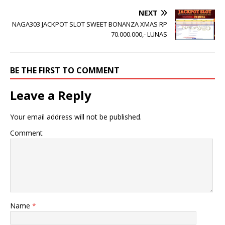
NEXT
NAGA303 JACKPOT SLOT SWEET BONANZA XMAS RP
70.000.000,- LUNAS
BE THE FIRST TO COMMENT
Leave a Reply
Your email address will not be published.
Comment
Name
*