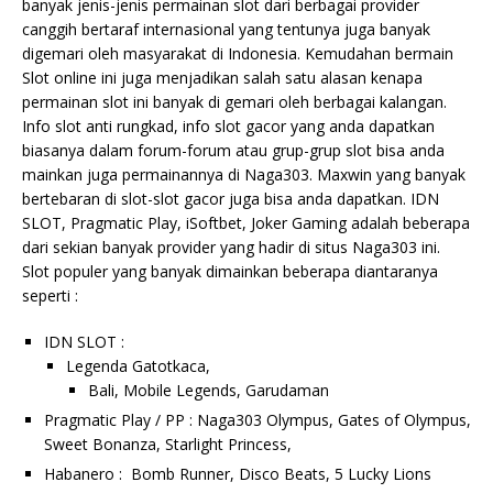
banyak jenis-jenis permainan slot dari berbagai provider
canggih bertaraf internasional yang tentunya juga banyak
digemari oleh masyarakat di Indonesia. Kemudahan bermain
Slot online ini juga menjadikan salah satu alasan kenapa
permainan slot ini banyak di gemari oleh berbagai kalangan.
Info slot anti rungkad, info slot gacor yang anda dapatkan
biasanya dalam forum-forum atau grup-grup slot bisa anda
mainkan juga permainannya di Naga303. Maxwin yang banyak
bertebaran di slot-slot gacor juga bisa anda dapatkan. IDN
SLOT, Pragmatic Play, iSoftbet, Joker Gaming adalah beberapa
dari sekian banyak provider yang hadir di situs Naga303 ini.
Slot populer yang banyak dimainkan beberapa diantaranya
seperti :
IDN SLOT :
Legenda Gatotkaca,
Bali, Mobile Legends, Garudaman
Pragmatic Play / PP : Naga303 Olympus, Gates of Olympus,
Sweet Bonanza, Starlight Princess,
Habanero : Bomb Runner, Disco Beats, 5 Lucky Lions