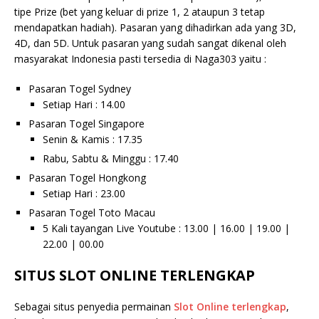
tipe Prize (bet yang keluar di prize 1, 2 ataupun 3 tetap
mendapatkan hadiah). Pasaran yang dihadirkan ada yang 3D,
4D, dan 5D. Untuk pasaran yang sudah sangat dikenal oleh
masyarakat Indonesia pasti tersedia di Naga303 yaitu :
Pasaran Togel Sydney
Setiap Hari : 14.00
Pasaran Togel Singapore
Senin & Kamis : 17.35
Rabu, Sabtu & Minggu : 17.40
Pasaran Togel Hongkong
Setiap Hari : 23.00
Pasaran Togel Toto Macau
5 Kali tayangan Live Youtube : 13.00 | 16.00 | 19.00 |
22.00 | 00.00
SITUS SLOT ONLINE TERLENGKAP
Sebagai situs penyedia permainan
Slot Online terlengkap
,