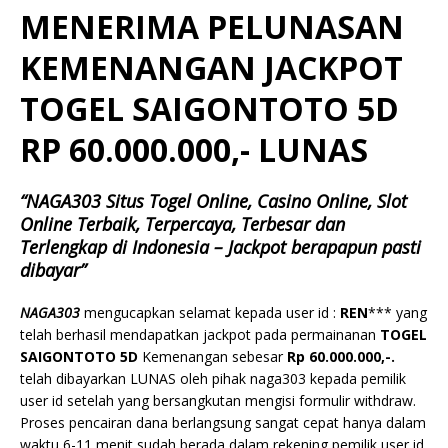
MENERIMA PELUNASAN
KEMENANGAN JACKPOT
TOGEL SAIGONTOTO 5D
RP 60.000.000,- LUNAS
“NAGA303 Situs Togel Online, Casino Online, Slot
Online Terbaik, Terpercaya, Terbesar dan
Terlengkap di Indonesia – Jackpot berapapun pasti
dibayar”
NAGA303
mengucapkan selamat kepada user id :
REN
*** yang
telah berhasil mendapatkan jackpot pada permainanan
TOGEL
SAIGONTOTO 5D
Kemenangan sebesar
Rp
60.000.000
,-.
telah dibayarkan LUNAS oleh pihak naga303 kepada pemilik
user id setelah yang bersangkutan mengisi formulir withdraw.
Proses pencairan dana berlangsung sangat cepat hanya dalam
waktu 6-11 menit sudah berada dalam rekening pemilik user id.