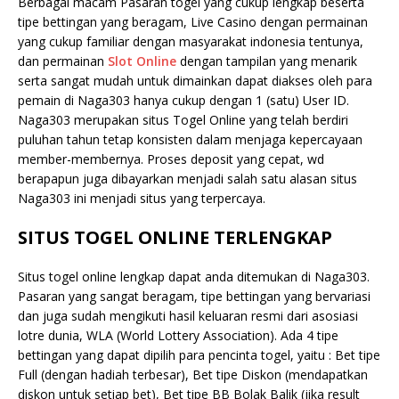
Berbagai macam Pasaran togel yang cukup lengkap beserta
tipe bettingan yang beragam, Live Casino dengan permainan
yang cukup familiar dengan masyarakat indonesia tentunya,
dan permainan
Slot Online
dengan tampilan yang menarik
serta sangat mudah untuk dimainkan dapat diakses oleh para
pemain di Naga303 hanya cukup dengan 1 (satu) User ID.
Naga303 merupakan situs Togel Online yang telah berdiri
puluhan tahun tetap konsisten dalam menjaga kepercayaan
member-membernya. Proses deposit yang cepat, wd
berapapun juga dibayarkan menjadi salah satu alasan situs
Naga303 ini menjadi situs yang terpercaya.
SITUS TOGEL ONLINE TERLENGKAP
Situs togel online lengkap dapat anda ditemukan di Naga303.
Pasaran yang sangat beragam, tipe bettingan yang bervariasi
dan juga sudah mengikuti hasil keluaran resmi dari asosiasi
lotre dunia, WLA (World Lottery Association). Ada 4 tipe
bettingan yang dapat dipilih para pencinta togel, yaitu : Bet tipe
Full (dengan hadiah terbesar), Bet tipe Diskon (mendapatkan
diskon untuk setiap bet), Bet tipe BB Bolak Balik (jika result