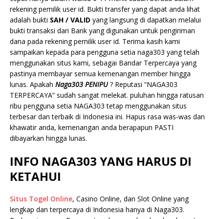
rekening pemilik user id. Bukti transfer yang dapat anda lihat
adalah bukti
SAH / VALID
yang langsung di dapatkan melalui
bukti transaksi dari Bank yang digunakan untuk pengiriman
dana pada rekening pemilik user id. Terima kasih kami
sampaikan kepada para pengguna setia naga303 yang telah
menggunakan situs kami, sebagai Bandar Terpercaya yang
pastinya membayar semua kemenangan member hingga
lunas. Apakah
Naga303
PENIPU
? Reputasi “NAGA303
TERPERCAYA” sudah sangat melekat. puluhan hingga ratusan
ribu pengguna setia NAGA303 tetap menggunakan situs
terbesar dan terbaik di Indonesia ini. Hapus rasa was-was dan
khawatir anda, kemenangan anda berapapun PASTI
dibayarkan hingga lunas.
INFO NAGA303 YANG HARUS DI
KETAHUI
Situs Togel Online
, Casino Online, dan Slot Online yang
lengkap dan terpercaya di Indonesia hanya di Naga303.