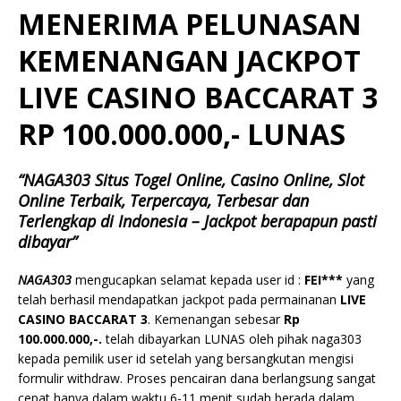
MENERIMA PELUNASAN
KEMENANGAN JACKPOT
LIVE CASINO BACCARAT 3
RP 100.000.000,- LUNAS
“NAGA303 Situs Togel Online, Casino Online, Slot
Online Terbaik, Terpercaya, Terbesar dan
Terlengkap di Indonesia – Jackpot berapapun pasti
dibayar”
NAGA303
mengucapkan selamat kepada user id :
FEI***
yang
telah berhasil mendapatkan jackpot pada permainanan
LIVE
CASINO BACCARAT 3
. Kemenangan sebesar
Rp
100.000.000
,-.
telah dibayarkan LUNAS oleh pihak naga303
kepada pemilik user id setelah yang bersangkutan mengisi
formulir withdraw. Proses pencairan dana berlangsung sangat
cepat hanya dalam waktu 6-11 menit sudah berada dalam