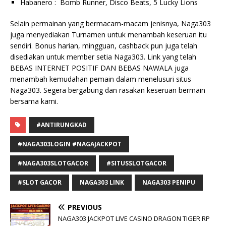
Habanero : Bomb Runner, Disco Beats, 5 Lucky Lions
Selain permainan yang bermacam-macam jenisnya, Naga303
juga menyediakan Turnamen untuk menambah keseruan itu
sendiri. Bonus harian, mingguan, cashback pun juga telah
disediakan untuk member setia Naga303. Link yang telah
BEBAS INTERNET POSITIF DAN BEBAS NAWALA juga
menambah kemudahan pemain dalam menelusuri situs
Naga303. Segera bergabung dan rasakan keseruan bermain
bersama kami.
#ANTIRUNGKAD
#NAGA303LOGIN #NAGAJACKPOT
#NAGA303SLOTGACOR
#SITUSSLOTGACOR
#SLOT GACOR
NAGA303 LINK
NAGA303 PENIPU
PREVIOUS
NAGA303 JACKPOT LIVE CASINO DRAGON TIGER RP