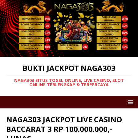
BUKTI JACKPOT NAGA303
NAGA303 SITUS TOGEL ONLINE, LIVE CASINO, SLOT
ONLINE TERLENGKAP & TERPERCAYA
NAGA303 JACKPOT LIVE CASINO
BACCARAT 3 RP 100.000.000,-