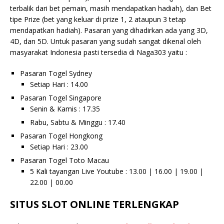
terbalik dari bet pemain, masih mendapatkan hadiah), dan Bet
tipe Prize (bet yang keluar di prize 1, 2 ataupun 3 tetap
mendapatkan hadiah). Pasaran yang dihadirkan ada yang 3D,
4D, dan 5D. Untuk pasaran yang sudah sangat dikenal oleh
masyarakat Indonesia pasti tersedia di Naga303 yaitu :
Pasaran Togel Sydney
Setiap Hari : 14.00
Pasaran Togel Singapore
Senin & Kamis : 17.35
Rabu, Sabtu & Minggu : 17.40
Pasaran Togel Hongkong
Setiap Hari : 23.00
Pasaran Togel Toto Macau
5 Kali tayangan Live Youtube : 13.00 | 16.00 | 19.00 |
22.00 | 00.00
SITUS SLOT ONLINE TERLENGKAP