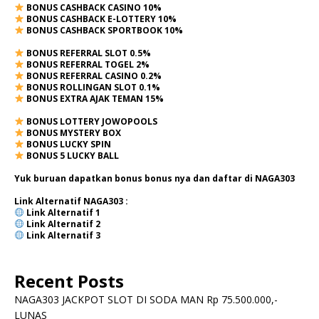
BONUS CASHBACK CASINO 10%
BONUS CASHBACK E-LOTTERY 10%
BONUS CASHBACK SPORTBOOK 10%
BONUS REFERRAL SLOT 0.5%
BONUS REFERRAL TOGEL 2%
BONUS REFERRAL CASINO 0.2%
BONUS ROLLINGAN SLOT 0.1%
BONUS EXTRA AJAK TEMAN 15%
BONUS LOTTERY JOWOPOOLS
BONUS MYSTERY BOX
BONUS LUCKY SPIN
BONUS 5 LUCKY BALL
Yuk buruan dapatkan bonus bonus nya dan daftar di NAGA303
Link Alternatif NAGA303 :
Link Alternatif
1
Link Alternatif
2
Link Alternatif 3
Recent Posts
NAGA303 JACKPOT SLOT DI SODA MAN Rp 75.500.000,-
LUNAS