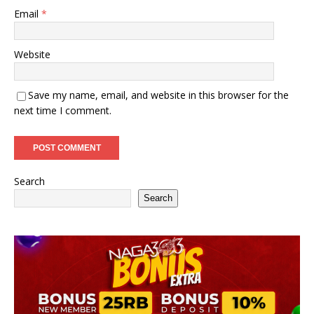
Email
*
Website
Save my name, email, and website in this browser for the
next time I comment.
Search
Search