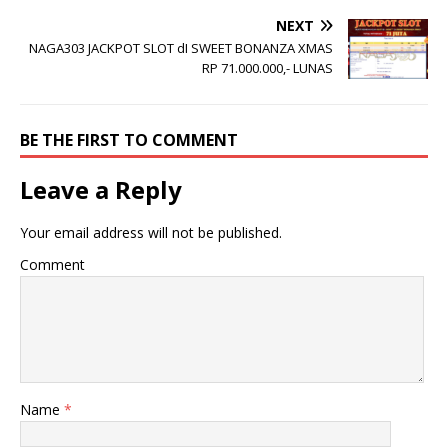
NEXT
NAGA303 JACKPOT SLOT dI SWEET BONANZA XMAS
RP 71.000.000,- LUNAS
BE THE FIRST TO COMMENT
Leave a Reply
Your email address will not be published.
Comment
Name
*