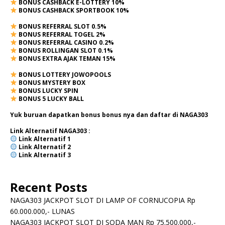
BONUS CASHBACK E-LOTTERY 10%
BONUS CASHBACK SPORTBOOK 10%
BONUS REFERRAL SLOT 0.5%
BONUS REFERRAL TOGEL 2%
BONUS REFERRAL CASINO 0.2%
BONUS ROLLINGAN SLOT 0.1%
BONUS EXTRA AJAK TEMAN 15%
BONUS LOTTERY JOWOPOOLS
BONUS MYSTERY BOX
BONUS LUCKY SPIN
BONUS 5 LUCKY BALL
Yuk buruan dapatkan bonus bonus nya dan daftar di NAGA303
Link Alternatif NAGA303 :
Link Alternatif
1
Link Alternatif
2
Link Alternatif 3
Recent Posts
NAGA303 JACKPOT SLOT DI LAMP OF CORNUCOPIA Rp
60.000.000,- LUNAS
NAGA303 JACKPOT SLOT DI SODA MAN Rp 75.500.000,-