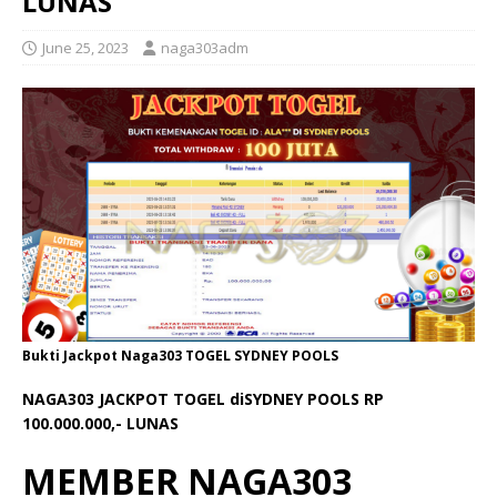
LUNAS
June 25, 2023
naga303adm
Bukti Jackpot Naga303 TOGEL SYDNEY POOLS
NAGA303 JACKPOT TOGEL diSYDNEY POOLS RP
100.000.000,- LUNAS
MEMBER NAGA303