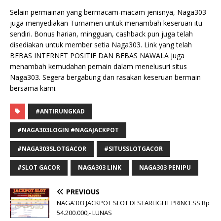
Selain permainan yang bermacam-macam jenisnya, Naga303
juga menyediakan Turnamen untuk menambah keseruan itu
sendiri. Bonus harian, mingguan, cashback pun juga telah
disediakan untuk member setia Naga303. Link yang telah
BEBAS INTERNET POSITIF DAN BEBAS NAWALA juga
menambah kemudahan pemain dalam menelusuri situs
Naga303. Segera bergabung dan rasakan keseruan bermain
bersama kami.
#ANTIRUNGKAD
#NAGA303LOGIN #NAGAJACKPOT
#NAGA303SLOTGACOR
#SITUSSLOTGACOR
#SLOT GACOR
NAGA303 LINK
NAGA303 PENIPU
PREVIOUS
NAGA303 JACKPOT SLOT DI STARLIGHT PRINCESS Rp
54.200.000,- LUNAS