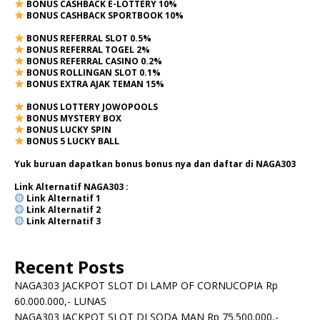
BONUS CASHBACK E-LOTTERY 10%
BONUS CASHBACK SPORTBOOK 10%
BONUS REFERRAL SLOT 0.5%
BONUS REFERRAL TOGEL 2%
BONUS REFERRAL CASINO 0.2%
BONUS ROLLINGAN SLOT 0.1%
BONUS EXTRA AJAK TEMAN 15%
BONUS LOTTERY JOWOPOOLS
BONUS MYSTERY BOX
BONUS LUCKY SPIN
BONUS 5 LUCKY BALL
Yuk buruan dapatkan bonus bonus nya dan daftar di NAGA303
Link Alternatif NAGA303 :
Link Alternatif
1
Link Alternatif
2
Link Alternatif 3
Recent Posts
NAGA303 JACKPOT SLOT DI LAMP OF CORNUCOPIA Rp
60.000.000,- LUNAS
NAGA303 JACKPOT SLOT DI SODA MAN Rp 75.500.000,-