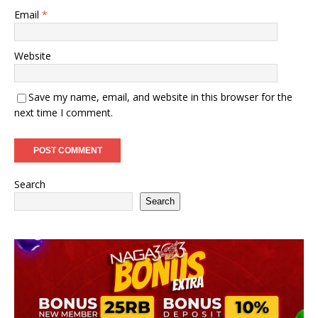
Email
*
Website
Save my name, email, and website in this browser for the
next time I comment.
Search
Search