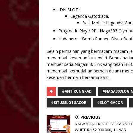
IDN SLOT :
Legenda Gatotkaca,
Bali, Mobile Legends, Ga
Pragmatic Play / PP : Naga303 Olympu
Habanero : Bomb Runner, Disco Beats
Selain permainan yang bermacam-macam je
menambah keseruan itu sendiri. Bonus haria
member setia Naga303. Link yang telah 
menambah kemudahan pemain dalam menelus
keseruan bermain bersama kami.
#ANTIRUNGKAD
#NAGA303LOGIN
#SITUSSLOTGACOR
#SLOT GACOR
PREVIOUS
NAGA303 JACKPOT LIVE CASINO D
WHITE Rp 52.900.000,- LUNAS