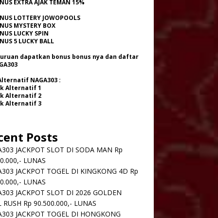
NUS EXTRA AJAK TEMAN 15%
NUS LOTTERY JOWOPOOLS
NUS MYSTERY BOX
NUS LUCKY SPIN
NUS 5 LUCKY BALL
uruan dapatkan bonus bonus nya dan daftar
AGA303
Alternatif NAGA303 :
nk Alternatif
1
nk Alternatif
2
k Alternatif 3
cent Posts
303 JACKPOT SLOT DI SODA MAN Rp
00.000,- LUNAS
303 JACKPOT TOGEL DI KINGKONG 4D Rp
50.000,- LUNAS
303 JACKPOT SLOT DI 2026 GOLDEN
 RUSH Rp 90.500.000,- LUNAS
303 JACKPOT TOGEL DI HONGKONG