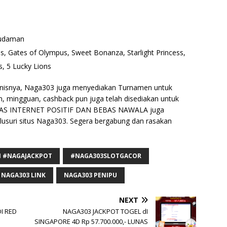
rudaman
s, Gates of Olympus, Sweet Bonanza, Starlight Princess,
, 5 Lucky Lions
nisnya, Naga303 juga menyediakan Turnamen untuk
n, mingguan, cashback pun juga telah disediakan untuk
BEBAS INTERNET POSITIF DAN BEBAS NAWALA juga
uri situs Naga303. Segera bergabung dan rasakan
 #NAGAJACKPOT
#NAGA303SLOTGACOR
NAGA303 LINK
NAGA303 PENIPU
NEXT
I RED
NAGA303 JACKPOT TOGEL dI
SINGAPORE 4D Rp 57.700.000,- LUNAS