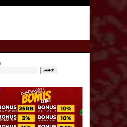
ch
Search