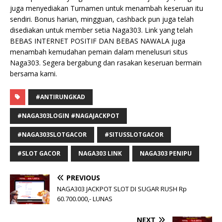
juga menyediakan Turnamen untuk menambah keseruan itu
sendiri. Bonus harian, mingguan, cashback pun juga telah
disediakan untuk member setia Naga303. Link yang telah
BEBAS INTERNET POSITIF DAN BEBAS NAWALA juga
menambah kemudahan pemain dalam menelusuri situs
Naga303. Segera bergabung dan rasakan keseruan bermain
bersama kami.
#ANTIRUNGKAD
#NAGA303LOGIN #NAGAJACKPOT
#NAGA303SLOTGACOR
#SITUSSLOTGACOR
#SLOT GACOR
NAGA303 LINK
NAGA303 PENIPU
PREVIOUS
NAGA303 JACKPOT SLOT DI SUGAR RUSH Rp
60.700.000,- LUNAS
NEXT