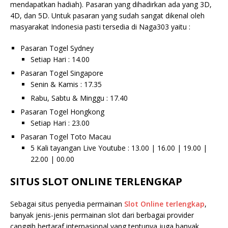
mendapatkan hadiah). Pasaran yang dihadirkan ada yang 3D,
4D, dan 5D. Untuk pasaran yang sudah sangat dikenal oleh
masyarakat Indonesia pasti tersedia di Naga303 yaitu :
Pasaran Togel Sydney
Setiap Hari : 14.00
Pasaran Togel Singapore
Senin & Kamis : 17.35
Rabu, Sabtu & Minggu : 17.40
Pasaran Togel Hongkong
Setiap Hari : 23.00
Pasaran Togel Toto Macau
5 Kali tayangan Live Youtube : 13.00 | 16.00 | 19.00 |
22.00 | 00.00
SITUS SLOT ONLINE TERLENGKAP
Sebagai situs penyedia permainan
Slot Online terlengkap
,
banyak jenis-jenis permainan slot dari berbagai provider
canggih bertaraf internasional yang tentunya juga banyak