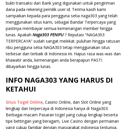
bukti transaksi dari Bank yang digunakan untuk pengiriman
dana pada rekening pemilik user id. Terima kasih kami
sampaikan kepada para pengguna setia naga303 yang telah
menggunakan situs kami, sebagai Bandar Terpercaya yang
pastinya membayar semua kemenangan member hingga
lunas. Apakah
Naga303
PENIPU
? Reputasi “NAGA303
TERPERCAYA” sudah sangat melekat. puluhan hingga ratusan
ribu pengguna setia NAGA303 tetap menggunakan situs
terbesar dan terbaik di Indonesia ini. Hapus rasa was-was dan
khawatir anda, kemenangan anda berapapun PASTI
dibayarkan hingga lunas.
INFO NAGA303 YANG HARUS DI
KETAHUI
Situs Togel Online
, Casino Online, dan Slot Online yang
lengkap dan terpercaya di Indonesia hanya di Naga303.
Berbagai macam Pasaran togel yang cukup lengkap beserta
tipe bettingan yang beragam, Live Casino dengan permainan
yang cukup familiar dengan masyarakat indonesia tentunya,