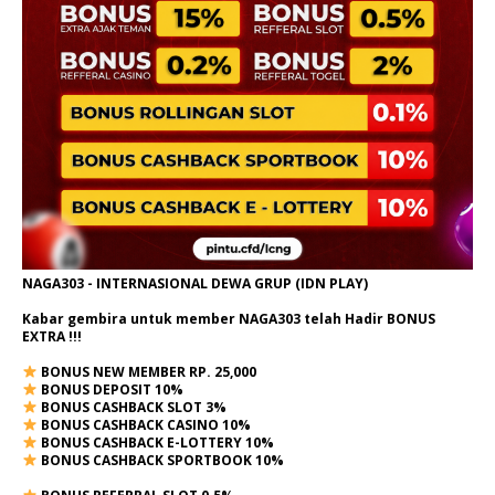
NAGA303 - INTERNASIONAL DEWA GRUP (IDN PLAY)
Kabar gembira untuk member NAGA303 telah Hadir BONUS
EXTRA !!!
BONUS NEW MEMBER RP. 25,000
BONUS DEPOSIT 10%
BONUS CASHBACK SLOT 3%
BONUS CASHBACK CASINO 10%
BONUS CASHBACK E-LOTTERY 10%
BONUS CASHBACK SPORTBOOK 10%