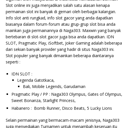
Slot online ini juga menjadikan salah satu alasan kenapa
permainan slot ini banyak di gemari oleh berbagai kalangan.
Info slot anti rungkad, info slot gacor yang anda dapatkan
biasanya dalam forum-forum atau grup-grup slot bisa anda
mainkan juga permainannya di Naga303. Maxwin yang banyak
bertebaran di slot-slot gacor juga bisa anda dapatkan. IDN
SLOT, Pragmatic Play, iSoftbet, Joker Gaming adalah beberapa
dari sekian banyak provider yang hadir di situs Naga303 ini.
Slot populer yang banyak dimainkan beberapa diantaranya
seperti :
IDN SLOT :
Legenda Gatotkaca,
Bali, Mobile Legends, Garudaman
Pragmatic Play / PP : Naga303 Olympus, Gates of Olympus,
Sweet Bonanza, Starlight Princess,
Habanero : Bomb Runner, Disco Beats, 5 Lucky Lions
Selain permainan yang bermacam-macam jenisnya, Naga303
juga menyediakan Turnamen untuk menambah keseruan itu