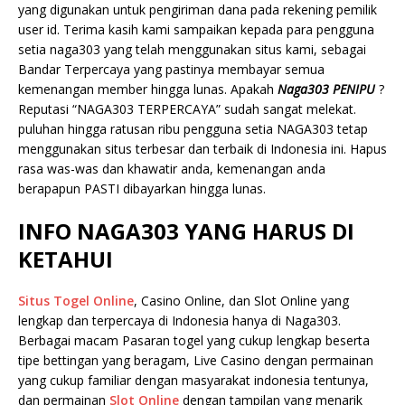
yang digunakan untuk pengiriman dana pada rekening pemilik
user id. Terima kasih kami sampaikan kepada para pengguna
setia naga303 yang telah menggunakan situs kami, sebagai
Bandar Terpercaya yang pastinya membayar semua
kemenangan member hingga lunas. Apakah
Naga303
PENIPU
?
Reputasi “NAGA303 TERPERCAYA” sudah sangat melekat.
puluhan hingga ratusan ribu pengguna setia NAGA303 tetap
menggunakan situs terbesar dan terbaik di Indonesia ini. Hapus
rasa was-was dan khawatir anda, kemenangan anda
berapapun PASTI dibayarkan hingga lunas.
INFO NAGA303 YANG HARUS DI
KETAHUI
Situs Togel Online
, Casino Online, dan Slot Online yang
lengkap dan terpercaya di Indonesia hanya di Naga303.
Berbagai macam Pasaran togel yang cukup lengkap beserta
tipe bettingan yang beragam, Live Casino dengan permainan
yang cukup familiar dengan masyarakat indonesia tentunya,
dan permainan
Slot Online
dengan tampilan yang menarik