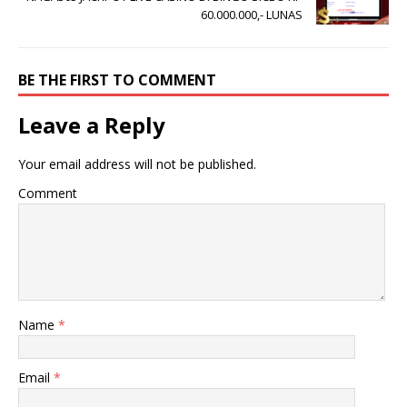
60.000.000,- LUNAS
BE THE FIRST TO COMMENT
Leave a Reply
Your email address will not be published.
Comment
Name
*
Email
*