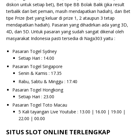
diskon untuk setiap bet), Bet tipe BB Bolak Balik (jika result
terbalik dari bet pemain, masih mendapatkan hadiah), dan Bet
tipe Prize (bet yang keluar di prize 1, 2 ataupun 3 tetap
mendapatkan hadiah). Pasaran yang dihadirkan ada yang 3D,
4D, dan 5D. Untuk pasaran yang sudah sangat dikenal oleh
masyarakat Indonesia pasti tersedia di Naga303 yaitu :
Pasaran Togel Sydney
Setiap Hari : 14.00
Pasaran Togel Singapore
Senin & Kamis : 17.35
Rabu, Sabtu & Minggu : 17.40
Pasaran Togel Hongkong
Setiap Hari : 23.00
Pasaran Togel Toto Macau
5 Kali tayangan Live Youtube : 13.00 | 16.00 | 19.00 |
22.00 | 00.00
SITUS SLOT ONLINE TERLENGKAP