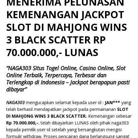
MENERIMA PELUNASAN
KEMENANGAN JACKPOT
SLOT DI MAHJONG WINS
3 BLACK SCATTER RP
70.000.000,- LUNAS
“NAGA303 Situs Togel Online, Casino Online, Slot
Online Terbaik, Terpercaya, Terbesar dan
Terlengkap di Indonesia – Jackpot berapapun pasti
dibayar”
NAGA303
mengucapkan selamat kepada user id :
JAN***
yang
telah berhasil mendapatkan jackpot pada permainanan
SLOT
DI MAHJONG WINS 3 BLACK SCATTER.
Kemenangan sebesar
Rp
70.000.000
,-.
telah dibayarkan LUNAS oleh pihak naga303
kepada pemilik user id setelah yang bersangkutan mengisi
formulir withdraw. Proses pencairan dana berlangsung sangat