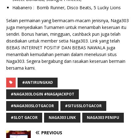
Habanero : Bomb Runner, Disco Beats, 5 Lucky Lions
Selain permainan yang bermacam-macam jenisnya, Naga303
juga menyediakan Turnamen untuk menambah keseruan itu
sendiri. Bonus harian, mingguan, cashback pun juga telah
disediakan untuk member setia Naga303. Link yang telah
BEBAS INTERNET POSITIF DAN BEBAS NAWALA juga
menambah kemudahan pemain dalam menelusuri situs
Naga303. Segera bergabung dan rasakan keseruan bermain
bersama kami.
#ANTIRUNGKAD
#NAGA303LOGIN #NAGAJACKPOT
#NAGA303SLOTGACOR
#SITUSSLOTGACOR
#SLOT GACOR
NAGA303 LINK
NAGA303 PENIPU
PREVIOUS