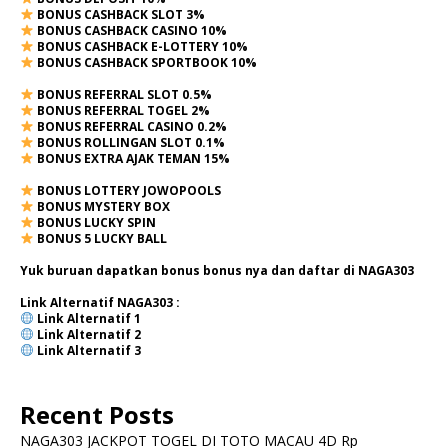
BONUS CASHBACK SLOT 3%
BONUS CASHBACK CASINO 10%
BONUS CASHBACK E-LOTTERY 10%
BONUS CASHBACK SPORTBOOK 10%
BONUS REFERRAL SLOT 0.5%
BONUS REFERRAL TOGEL 2%
BONUS REFERRAL CASINO 0.2%
BONUS ROLLINGAN SLOT 0.1%
BONUS EXTRA AJAK TEMAN 15%
BONUS LOTTERY JOWOPOOLS
BONUS MYSTERY BOX
BONUS LUCKY SPIN
BONUS 5 LUCKY BALL
Yuk buruan dapatkan bonus bonus nya dan daftar di NAGA303
Link Alternatif NAGA303 :
Link Alternatif
1
Link Alternatif
2
Link Alternatif 3
Recent Posts
NAGA303 JACKPOT TOGEL DI TOTO MACAU 4D Rp