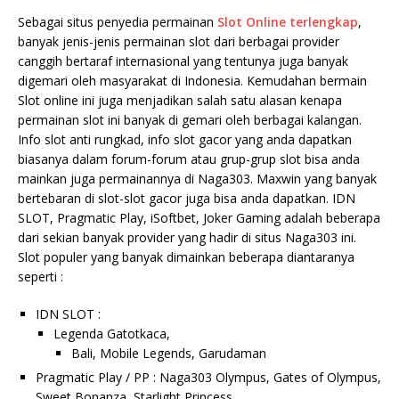
Sebagai situs penyedia permainan
Slot Online terlengkap
,
banyak jenis-jenis permainan slot dari berbagai provider
canggih bertaraf internasional yang tentunya juga banyak
digemari oleh masyarakat di Indonesia. Kemudahan bermain
Slot online ini juga menjadikan salah satu alasan kenapa
permainan slot ini banyak di gemari oleh berbagai kalangan.
Info slot anti rungkad, info slot gacor yang anda dapatkan
biasanya dalam forum-forum atau grup-grup slot bisa anda
mainkan juga permainannya di Naga303. Maxwin yang banyak
bertebaran di slot-slot gacor juga bisa anda dapatkan. IDN
SLOT, Pragmatic Play, iSoftbet, Joker Gaming adalah beberapa
dari sekian banyak provider yang hadir di situs Naga303 ini.
Slot populer yang banyak dimainkan beberapa diantaranya
seperti :
IDN SLOT :
Legenda Gatotkaca,
Bali, Mobile Legends, Garudaman
Pragmatic Play / PP : Naga303 Olympus, Gates of Olympus,
Sweet Bonanza, Starlight Princess,