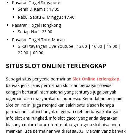
Pasaran Togel Singapore
Senin & Kamis : 17.35
Rabu, Sabtu & Minggu : 17.40
Pasaran Togel Hongkong
Setiap Hari : 23.00
Pasaran Togel Toto Macau
5 Kali tayangan Live Youtube : 13.00 | 16.00 | 19.00 |
22.00 | 00.00
SITUS SLOT ONLINE TERLENGKAP
Sebagai situs penyedia permainan
Slot Online terlengkap
,
banyak jenis-jenis permainan slot dari berbagai provider
canggih bertaraf internasional yang tentunya juga banyak
digemari oleh masyarakat di Indonesia. Kemudahan bermain
Slot online ini juga menjadikan salah satu alasan kenapa
permainan slot ini banyak di gemari oleh berbagai kalangan.
Info slot anti rungkad, info slot gacor yang anda dapatkan
biasanya dalam forum-forum atau grup-grup slot bisa anda
mainkan juga permainannya di Naga303. Maxwin yang banyak