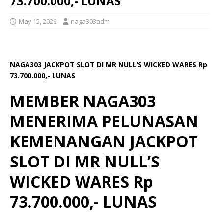
73.700.000,- LUNAS
May 15, 2026
naga303adm
NAGA303 JACKPOT SLOT DI MR NULL’S WICKED WARES
Rp
73.700.000,- LUNAS
MEMBER NAGA303
MENERIMA PELUNASAN
KEMENANGAN JACKPOT
SLOT DI MR NULL’S
WICKED WARES Rp
73.700.000,- LUNAS