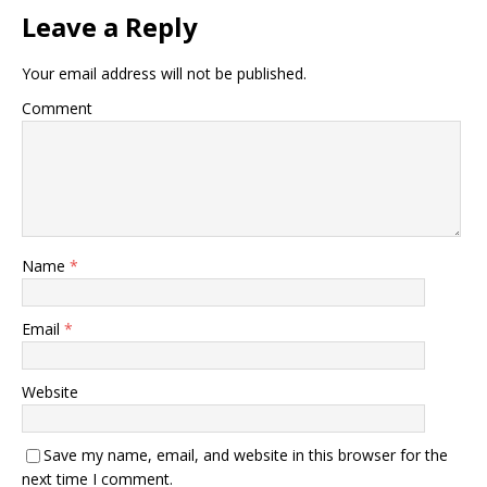
Leave a Reply
Your email address will not be published.
Comment
Name
*
Email
*
Website
Save my name, email, and website in this browser for the
next time I comment.