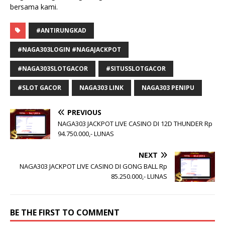
bersama kami.
#ANTIRUNGKAD
#NAGA303LOGIN #NAGAJACKPOT
#NAGA303SLOTGACOR
#SITUSSLOTGACOR
#SLOT GACOR
NAGA303 LINK
NAGA303 PENIPU
PREVIOUS
NAGA303 JACKPOT LIVE CASINO DI 12D THUNDER Rp
94.750.000,- LUNAS
NEXT
NAGA303 JACKPOT LIVE CASINO DI GONG BALL Rp
85.250.000,- LUNAS
BE THE FIRST TO COMMENT