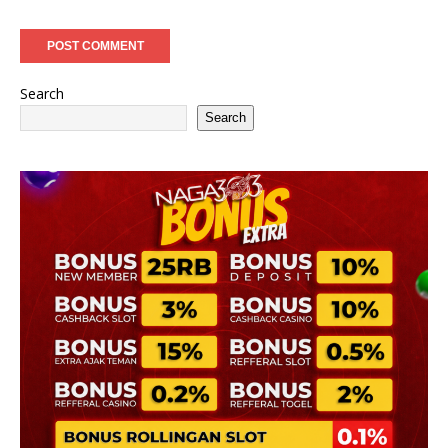
Search
Search