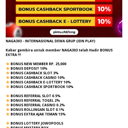
NAGA303 - INTERNASIONAL DEWA GRUP (IDN PLAY)
Kabar gembira untuk member NAGA303 telah Hadir BONUS
EXTRA !!!
BONUS NEW MEMBER RP. 25,000
BONUS DEPOSIT 10%
BONUS CASHBACK SLOT 3%
BONUS CASHBACK CASINO 10%
BONUS CASHBACK E-LOTTERY 10%
BONUS CASHBACK SPORTBOOK 10%
BONUS REFERRAL SLOT 0.5%
BONUS REFERRAL TOGEL 2%
BONUS REFERRAL CASINO 0.2%
BONUS ROLLINGAN SLOT 0.1%
BONUS EXTRA AJAK TEMAN 15%
BONUS LOTTERY JOWOPOOLS
BONUS MYSTERY BOX