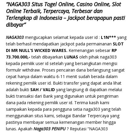
“NAGA303 Situs Togel Online, Casino Online, Slot
Online Terbaik, Terpercaya, Terbesar dan
Terlengkap di Indonesia – Jackpot berapapun pasti
dibayar”
NAGA303
mengucapkan selamat kepada user id :
L1N***
yang
telah berhasil mendapatkan jackpot pada permainanan
SLOT
DI MR NULL’S WICKED WARES.
Kemenangan sebesar
RP
73.700.000,-
telah dibayarkan
LUNAS
oleh pihak naga303
kepada pemilik user id setelah yang bersangkutan mengisi
formulir withdraw. Proses pencairan dana berlangsung sangat
cepat hanya dalam waktu 6-11 menit sudah berada dalam
rekening pemilik user id. Bukti transfer yang dapat anda lihat
adalah bukti
SAH / VALID
yang langsung di dapatkan melalui
bukti transaksi dari Bank yang digunakan untuk pengiriman
dana pada rekening pemilik user id. Terima kasih kami
sampaikan kepada para pengguna setia naga303 yang telah
menggunakan situs kami, sebagai Bandar Terpercaya yang
pastinya membayar semua kemenangan member hingga
lunas. Apakah
Naga303
PENIPU
? Reputasi “NAGA303