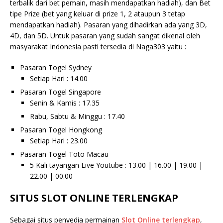
terbalik dari bet pemain, masih mendapatkan hadiah), dan Bet
tipe Prize (bet yang keluar di prize 1, 2 ataupun 3 tetap
mendapatkan hadiah). Pasaran yang dihadirkan ada yang 3D,
4D, dan 5D. Untuk pasaran yang sudah sangat dikenal oleh
masyarakat Indonesia pasti tersedia di Naga303 yaitu :
Pasaran Togel Sydney
Setiap Hari : 14.00
Pasaran Togel Singapore
Senin & Kamis : 17.35
Rabu, Sabtu & Minggu : 17.40
Pasaran Togel Hongkong
Setiap Hari : 23.00
Pasaran Togel Toto Macau
5 Kali tayangan Live Youtube : 13.00 | 16.00 | 19.00 |
22.00 | 00.00
SITUS SLOT ONLINE TERLENGKAP
Sebagai situs penyedia permainan
Slot Online terlengkap
,