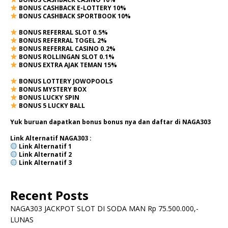
BONUS CASHBACK E-LOTTERY 10%
BONUS CASHBACK SPORTBOOK 10%
BONUS REFERRAL SLOT 0.5%
BONUS REFERRAL TOGEL 2%
BONUS REFERRAL CASINO 0.2%
BONUS ROLLINGAN SLOT 0.1%
BONUS EXTRA AJAK TEMAN 15%
BONUS LOTTERY JOWOPOOLS
BONUS MYSTERY BOX
BONUS LUCKY SPIN
BONUS 5 LUCKY BALL
Yuk buruan dapatkan bonus bonus nya dan daftar di NAGA303
Link Alternatif NAGA303 :
Link Alternatif
1
Link Alternatif
2
Link Alternatif 3
Recent Posts
NAGA303 JACKPOT SLOT DI SODA MAN Rp 75.500.000,-
LUNAS