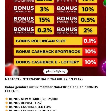
NAGA303 - INTERNASIONAL DEWA GRUP (IDN PLAY)
Kabar gembira untuk member NAGA303 telah Hadir BONUS
EXTRA !!!
BONUS NEW MEMBER RP. 25,000
BONUS DEPOSIT 10%
BONUS CASHBACK SLOT 3%
BONUS CASHBACK CASINO 10%