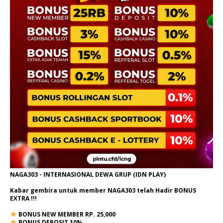
NAGA303 - INTERNASIONAL DEWA GRUP (IDN PLAY)
Kabar gembira untuk member NAGA303 telah Hadir BONUS
EXTRA !!!
BONUS NEW MEMBER RP. 25,000
BONUS DEPOSIT 10%