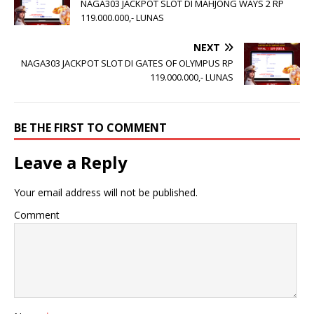
NAGA303 JACKPOT SLOT DI MAHJONG WAYS 2 RP
119.000.000,- LUNAS
NEXT
NAGA303 JACKPOT SLOT DI GATES OF OLYMPUS RP
119.000.000,- LUNAS
BE THE FIRST TO COMMENT
Leave a Reply
Your email address will not be published.
Comment