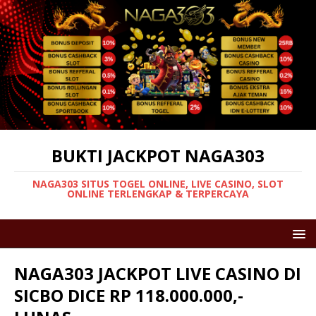
BUKTI JACKPOT NAGA303
NAGA303 SITUS TOGEL ONLINE, LIVE CASINO, SLOT
ONLINE TERLENGKAP & TERPERCAYA
NAGA303 JACKPOT LIVE CASINO DI
SICBO DICE RP 118.000.000,-