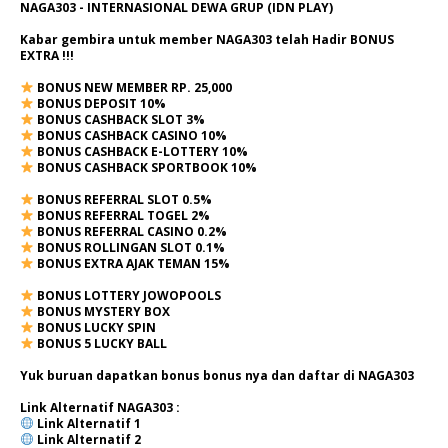
NAGA303 - INTERNASIONAL DEWA GRUP (IDN PLAY)
Kabar gembira untuk member NAGA303 telah Hadir BONUS
EXTRA !!!
BONUS NEW MEMBER RP. 25,000
BONUS DEPOSIT 10%
BONUS CASHBACK SLOT 3%
BONUS CASHBACK CASINO 10%
BONUS CASHBACK E-LOTTERY 10%
BONUS CASHBACK SPORTBOOK 10%
BONUS REFERRAL SLOT 0.5%
BONUS REFERRAL TOGEL 2%
BONUS REFERRAL CASINO 0.2%
BONUS ROLLINGAN SLOT 0.1%
BONUS EXTRA AJAK TEMAN 15%
BONUS LOTTERY JOWOPOOLS
BONUS MYSTERY BOX
BONUS LUCKY SPIN
BONUS 5 LUCKY BALL
Yuk buruan dapatkan bonus bonus nya dan daftar di NAGA303
Link Alternatif NAGA303 :
Link Alternatif
1
Link Alternatif
2