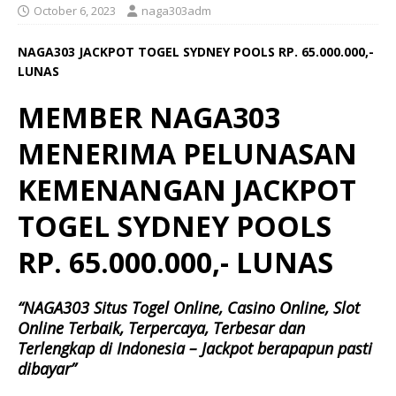
October 6, 2023
naga303adm
NAGA303 JACKPOT TOGEL SYDNEY POOLS RP.
65.000.000
,-
LUNAS
MEMBER NAGA303
MENERIMA PELUNASAN
KEMENANGAN JACKPOT
TOGEL SYDNEY POOLS
RP.
65.000.000
,- LUNAS
“NAGA303 Situs Togel Online, Casino Online, Slot
Online Terbaik, Terpercaya, Terbesar dan
Terlengkap di Indonesia – Jackpot berapapun pasti
dibayar”