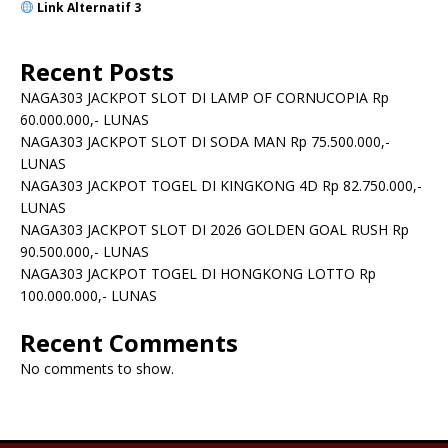
Link Alternatif 3
Recent Posts
NAGA303 JACKPOT SLOT DI LAMP OF CORNUCOPIA Rp
60.000.000,- LUNAS
NAGA303 JACKPOT SLOT DI SODA MAN Rp 75.500.000,-
LUNAS
NAGA303 JACKPOT TOGEL DI KINGKONG 4D Rp 82.750.000,-
LUNAS
NAGA303 JACKPOT SLOT DI 2026 GOLDEN GOAL RUSH Rp
90.500.000,- LUNAS
NAGA303 JACKPOT TOGEL DI HONGKONG LOTTO Rp
100.000.000,- LUNAS
Recent Comments
No comments to show.