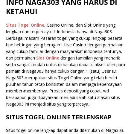
INFO NAGA303 YANG HARUS DI
KETAHUI
Situs Togel Online
, Casino Online, dan Slot Online yang
lengkap dan terpercaya di Indonesia hanya di Naga303.
Berbagai macam Pasaran togel yang cukup lengkap beserta
tipe bettingan yang beragam, Live Casino dengan permainan
yang cukup familiar dengan masyarakat indonesia tentunya,
dan permainan
Slot Online
dengan tampilan yang menarik
serta sangat mudah untuk dimainkan dapat diakses oleh para
pemain di Naga303 hanya cukup dengan 1 (satu) User ID.
Naga303 merupakan situs Togel Online yang telah berdiri
puluhan tahun tetap konsisten dalam menjaga kepercayaan
member-membernya. Proses deposit yang cepat, wd
berapapun juga dibayarkan menjadi salah satu alasan situs
Naga303 ini menjadi situs yang terpercaya.
SITUS TOGEL ONLINE TERLENGKAP
Situs togel online lengkap dapat anda ditemukan di Naga303.