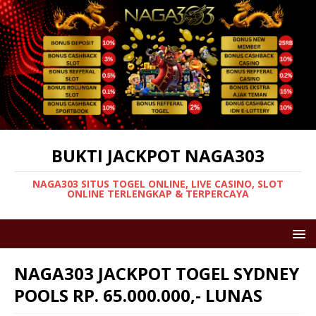
BUKTI JACKPOT NAGA303
NAGA303 SITUS TOGEL ONLINE, LIVE CASINO, SLOT
ONLINE TERLENGKAP & TERPERCAYA
NAGA303 JACKPOT TOGEL SYDNEY
POOLS RP. 65.000.000,- LUNAS