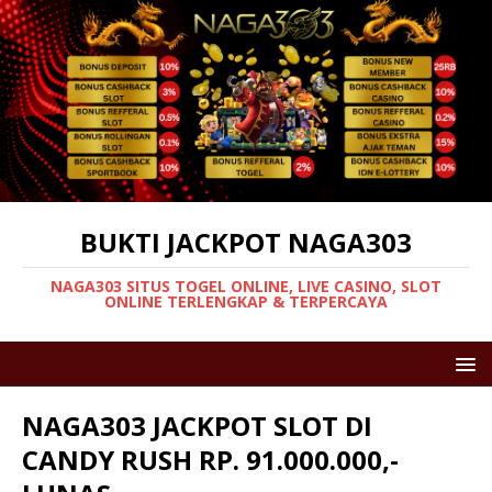
BUKTI JACKPOT NAGA303
NAGA303 SITUS TOGEL ONLINE, LIVE CASINO, SLOT
ONLINE TERLENGKAP & TERPERCAYA
NAGA303 JACKPOT SLOT DI
CANDY RUSH RP. 91.000.000,-