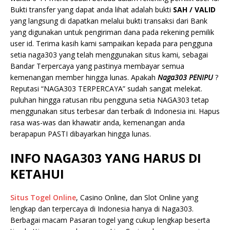
Bukti transfer yang dapat anda lihat adalah bukti
SAH / VALID
yang langsung di dapatkan melalui bukti transaksi dari Bank
yang digunakan untuk pengiriman dana pada rekening pemilik
user id. Terima kasih kami sampaikan kepada para pengguna
setia naga303 yang telah menggunakan situs kami, sebagai
Bandar Terpercaya yang pastinya membayar semua
kemenangan member hingga lunas. Apakah
Naga303
PENIPU
?
Reputasi “NAGA303 TERPERCAYA” sudah sangat melekat.
puluhan hingga ratusan ribu pengguna setia NAGA303 tetap
menggunakan situs terbesar dan terbaik di Indonesia ini. Hapus
rasa was-was dan khawatir anda, kemenangan anda
berapapun PASTI dibayarkan hingga lunas.
INFO NAGA303 YANG HARUS DI
KETAHUI
Situs Togel Online
, Casino Online, dan Slot Online yang
lengkap dan terpercaya di Indonesia hanya di Naga303.
Berbagai macam Pasaran togel yang cukup lengkap beserta