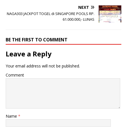
NEXT
NAGA303 JACKPOT TOGEL di SINGAPORE POOLS RP.
61.000.000,- LUNAS
BE THE FIRST TO COMMENT
Leave a Reply
Your email address will not be published.
Comment
Name
*