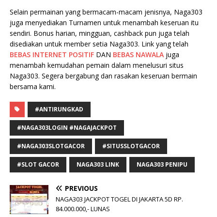
Selain permainan yang bermacam-macam jenisnya, Naga303
juga menyediakan Turnamen untuk menambah keseruan itu
sendiri. Bonus harian, mingguan, cashback pun juga telah
disediakan untuk member setia Naga303. Link yang telah
BEBAS INTERNET POSITIF
DAN
BEBAS NAWALA
juga
menambah kemudahan pemain dalam menelusuri situs
Naga303. Segera bergabung dan rasakan keseruan bermain
bersama kami.
#ANTIRUNGKAD
#NAGA303LOGIN #NAGAJACKPOT
#NAGA303SLOTGACOR
#SITUSSLOTGACOR
#SLOT GACOR
NAGA303 LINK
NAGA303 PENIPU
PREVIOUS
NAGA303 JACKPOT TOGEL DI JAKARTA 5D RP.
84.000.000,- LUNAS