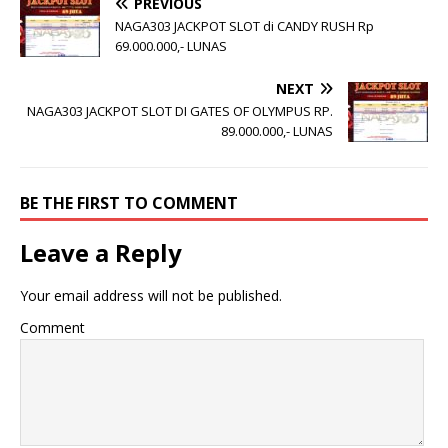
PREVIOUS
NAGA303 JACKPOT SLOT di CANDY RUSH Rp
69.000.000,- LUNAS
NEXT
NAGA303 JACKPOT SLOT DI GATES OF OLYMPUS RP.
89.000.000,- LUNAS
BE THE FIRST TO COMMENT
Leave a Reply
Your email address will not be published.
Comment