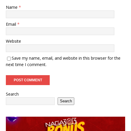
Name
*
Email
*
Website
Save my name, email, and website in this browser for the
next time I comment.
Search
Search