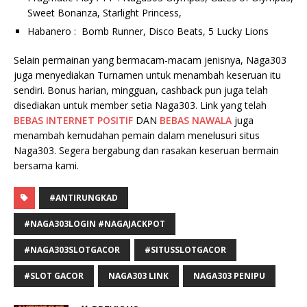
Sweet Bonanza, Starlight Princess,
Habanero : Bomb Runner, Disco Beats, 5 Lucky Lions
Selain permainan yang bermacam-macam jenisnya, Naga303
juga menyediakan Turnamen untuk menambah keseruan itu
sendiri. Bonus harian, mingguan, cashback pun juga telah
disediakan untuk member setia Naga303. Link yang telah
BEBAS INTERNET POSITIF
DAN
BEBAS NAWALA
juga
menambah kemudahan pemain dalam menelusuri situs
Naga303. Segera bergabung dan rasakan keseruan bermain
bersama kami.
#ANTIRUNGKAD
#NAGA303LOGIN #NAGAJACKPOT
#NAGA303SLOTGACOR
#SITUSSLOTGACOR
#SLOT GACOR
NAGA303 LINK
NAGA303 PENIPU